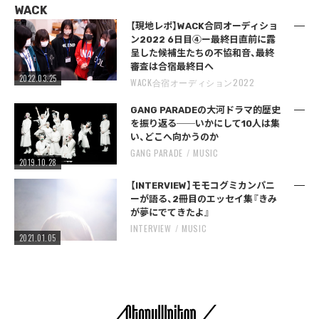
WACK
【現地レポ】WACK合同オーディショ
ン2022 6日目④ー最終日直前に露
呈した候補生たちの不協和音、最終
審査は合宿最終日へ
2022.03.25
WACK合宿オーディション2022
GANG PARADEの大河ドラマ的歴史
を振り返る──いかにして10人は集
い、どこへ向かうのか
GANG PARADE
MUSIC
2019.10.28
【INTERVIEW】モモコグミカンパニ
ーが語る、2冊目のエッセイ集『きみ
が夢にでてきたよ』
INTERVIEW
MUSIC
2021.01.05