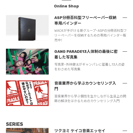
Online Shop
ASP分冊百科型フリーペーパー収納
専用バインダー
WACKが手がける新グループ・ASPの分冊百科型フ
リーペーパーを収納するための専用バインダー販
売中！
GANG PARADE13人体制の最後に密
着した写真集
写真家・外林健太がギャンパレに密着し13人の姿
をおさめた写真集
音楽業界から学ぶカウンセリング入
門
音楽業界から学ぶ個性を生かしながら生活上の問
題の解決をはかるためのカウンセリング入門
SERIES
ツクヨミ ケイコ音楽エッセイ