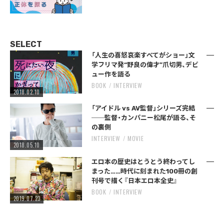
SELECT
「人生の喜怒哀楽すべてがショー」文
学フリマ発“野良の偉才”爪切男、デビ
ュー作を語る
BOOK
INTERVIEW
2018.02.10
「アイドル vs AV監督」シリーズ完結
──監督・カンパニー松尾が語る、そ
の裏側
INTERVIEW
MOVIE
2018.05.10
エロ本の歴史はとうとう終わってし
まった……時代に刻まれた100冊の創
刊号で描く『日本エロ本全史』
BOOK
INTERVIEW
2019.07.23