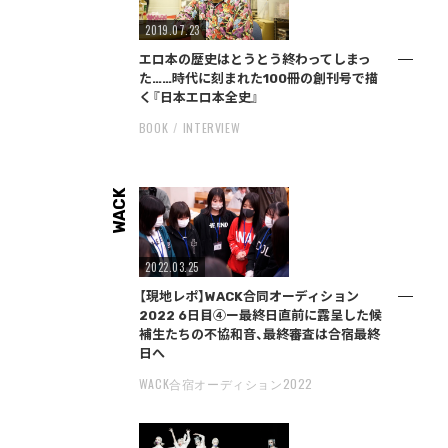
2019.07.23
エロ本の歴史はとうとう終わってしまっ
た……時代に刻まれた100冊の創刊号で描
く『日本エロ本全史』
BOOK
INTERVIEW
WACK
2022.03.25
【現地レポ】WACK合同オーディション
2022 6日目④ー最終日直前に露呈した候
補生たちの不協和音、最終審査は合宿最終
日へ
WACK合宿オーディション2022