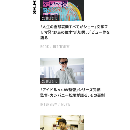
SELECT
2018.02.10
「人生の喜怒哀楽すべてがショー」文学フ
リマ発“野良の偉才”爪切男、デビュー作を
語る
BOOK
INTERVIEW
2018.05.10
「アイドル vs AV監督」シリーズ完結──
監督・カンパニー松尾が語る、その裏側
INTERVIEW
MOVIE