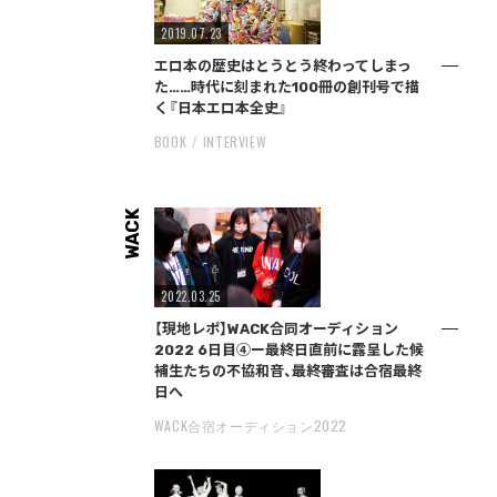
2019.07.23
エロ本の歴史はとうとう終わってしまっ
た……時代に刻まれた100冊の創刊号で描
く『日本エロ本全史』
BOOK
INTERVIEW
WACK
2022.03.25
【現地レポ】WACK合同オーディション
2022 6日目④ー最終日直前に露呈した候
補生たちの不協和音、最終審査は合宿最終
日へ
WACK合宿オーディション2022