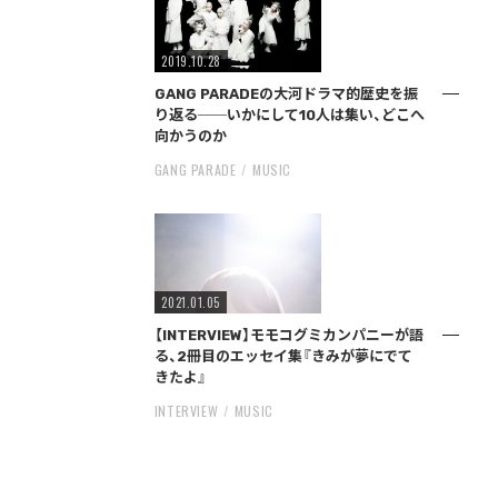
2019.10.28
GANG PARADEの大河ドラマ的歴史を振
り返る──いかにして10人は集い、どこへ
向かうのか
GANG PARADE
MUSIC
2021.01.05
【INTERVIEW】モモコグミカンパニーが語
る、2冊目のエッセイ集『きみが夢にでて
きたよ』
INTERVIEW
MUSIC