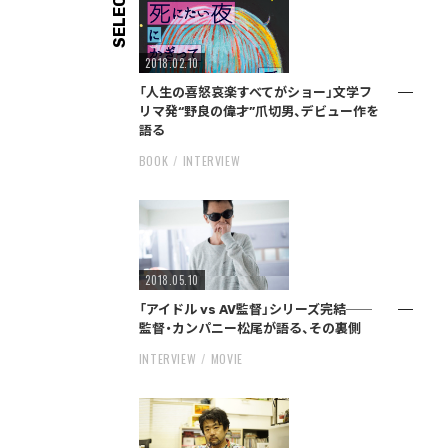
SELECT
2018.02.10
「人生の喜怒哀楽すべてがショー」文学フ
リマ発“野良の偉才”爪切男、デビュー作を
語る
BOOK
INTERVIEW
2018.05.10
「アイドル vs AV監督」シリーズ完結──
監督・カンパニー松尾が語る、その裏側
INTERVIEW
MOVIE