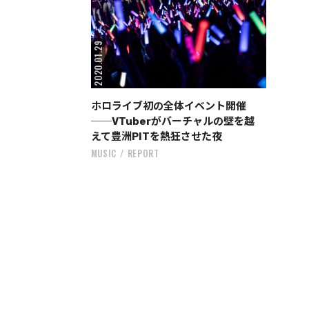
2020.01.29
ホロライブ初の全体イベント開催
──VTuberがバーチャルの壁を越
えて豊洲PITを熱狂させた夜
MUSIC
REPORT