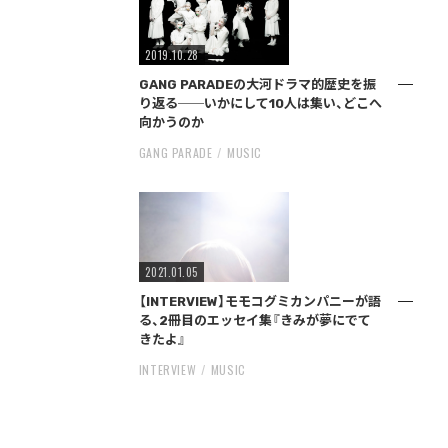
2019.10.28
GANG PARADEの大河ドラマ的歴史を振
り返る──いかにして10人は集い、どこへ
向かうのか
GANG PARADE
MUSIC
2021.01.05
【INTERVIEW】モモコグミカンパニーが語
る、2冊目のエッセイ集『きみが夢にでて
きたよ』
INTERVIEW
MUSIC