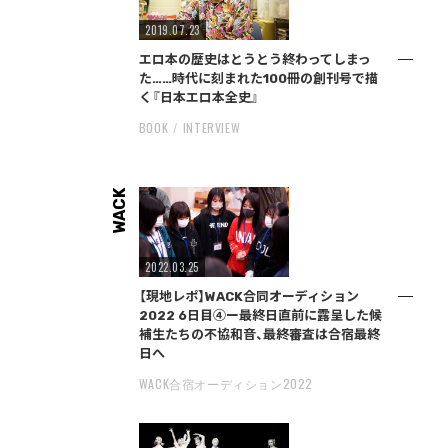
2019.07.23
エロ本の歴史はとうとう終わってしまっ
た……時代に刻まれた100冊の創刊号で描
く『日本エロ本全史』
BOOK
INTERVIEW
WACK
2022.03.25
【現地レポ】WACK合同オーディション
2022 6日目④ー最終日直前に露呈した候
補生たちの不協和音、最終審査は合宿最終
日へ
WACK合宿オーディション2022