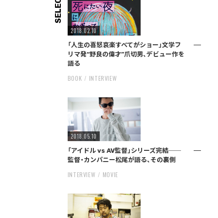
SELECT
2018.02.10
「人生の喜怒哀楽すべてがショー」文学フ
リマ発“野良の偉才”爪切男、デビュー作を
語る
BOOK
INTERVIEW
2018.05.10
「アイドル vs AV監督」シリーズ完結──
監督・カンパニー松尾が語る、その裏側
INTERVIEW
MOVIE