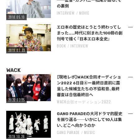
──監督・カンパニー松尾が語る、そ
の裏側
INTERVIEW
MOVIE
2018.05.10
エロ本の歴史はとうとう終わってし
まった……時代に刻まれた100冊の創
刊号で描く『日本エロ本全史』
BOOK
INTERVIEW
2019.07.23
WACK
【現地レポ】WACK合同オーディショ
ン2022 6日目④ー最終日直前に露
呈した候補生たちの不協和音、最終
審査は合宿最終日へ
2022.03.25
WACK合宿オーディション2022
GANG PARADEの大河ドラマ的歴史
を振り返る──いかにして10人は集
い、どこへ向かうのか
GANG PARADE
MUSIC
2019.10.28