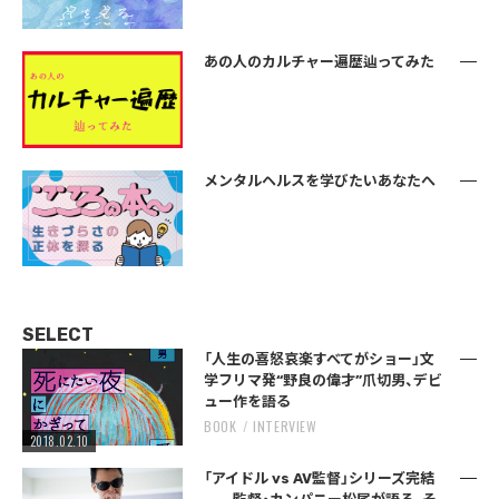
あの人のカルチャー遍歴辿ってみた
メンタルヘルスを学びたいあなたへ
SELECT
「人生の喜怒哀楽すべてがショー」文
学フリマ発“野良の偉才”爪切男、デビ
ュー作を語る
BOOK
INTERVIEW
2018.02.10
「アイドル vs AV監督」シリーズ完結