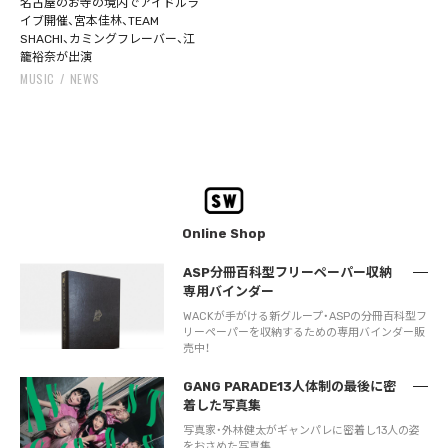
名古屋のお寺の境内でアイドルラ
イブ開催、宮本佳林、TEAM
SHACHI、カミングフレーバー、江
籠裕奈が出演
MUSIC
NEWS
Online Shop
ASP分冊百科型フリーペーパー収納
専用バインダー
WACKが手がける新グループ・ASPの分冊百科型フ
リーペーパーを収納するための専用バインダー販
売中！
GANG PARADE13人体制の最後に密
着した写真集
写真家・外林健太がギャンパレに密着し13人の姿
をおさめた写真集