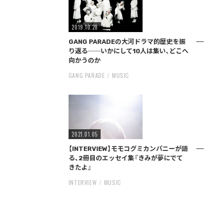
2019.10.28
GANG PARADEの大河ドラマ的歴史を振
り返る──いかにして10人は集い、どこへ
向かうのか
GANG PARADE
MUSIC
2021.01.05
【INTERVIEW】モモコグミカンパニーが語
る、2冊目のエッセイ集『きみが夢にでて
きたよ』
INTERVIEW
MUSIC