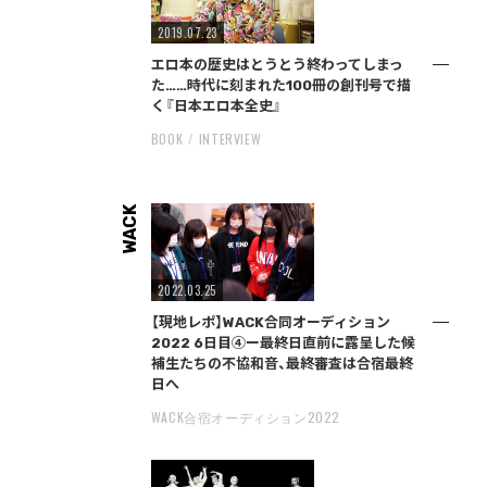
2019.07.23
エロ本の歴史はとうとう終わってしまっ
た……時代に刻まれた100冊の創刊号で描
く『日本エロ本全史』
BOOK
INTERVIEW
WACK
2022.03.25
【現地レポ】WACK合同オーディション
2022 6日目④ー最終日直前に露呈した候
補生たちの不協和音、最終審査は合宿最終
日へ
WACK合宿オーディション2022