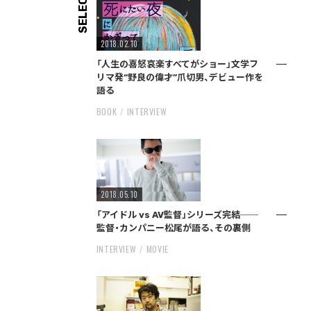
SELECT
2018.02.10
「人生の喜怒哀楽すべてがショー」文学フ
リマ発“野良の偉才”爪切男、デビュー作を
語る
BOOK
INTERVIEW
2018.05.10
「アイドル vs AV監督」シリーズ完結──
監督・カンパニー松尾が語る、その裏側
INTERVIEW
MOVIE