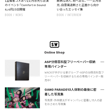
【主催者コメあり】文月悠光ら出演
臆病な詩人、街へ出る。──文月悠
のイベント「Comfort in Sound
光、自意識過剰さと正面から向か
6」6月23日開催
い合ったエッセイ集
BOOK
NEWS
BOOK
INTERVIEW
Online Shop
ASP分冊百科型フリーペーパー収納
専用バインダー
WACKが手がける新グループ・ASPの分冊百科型フ
リーペーパーを収納するための専用バインダー販
売中！
GANG PARADE13人体制の最後に密
着した写真集
写真家・外林健太がギャンパレに密着し13人の姿
をおさめた写真集