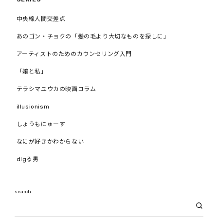
中央線人間交差点
あのゴン・チョクの「髪の毛より大切なものを探しに」
アーティストのためのカウンセリング入門
「嬢と私」
テラシマユウカの映画コラム
illusionism
しょうもにゅーす
なにが好きかわからない
digる男
search