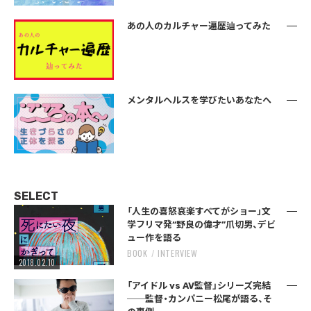
あの人のカルチャー遍歴辿ってみた
メンタルヘルスを学びたいあなたへ
SELECT
「人生の喜怒哀楽すべてがショー」文
学フリマ発“野良の偉才”爪切男、デビ
ュー作を語る
BOOK
INTERVIEW
2018.02.10
「アイドル vs AV監督」シリーズ完結
──監督・カンパニー松尾が語る、そ