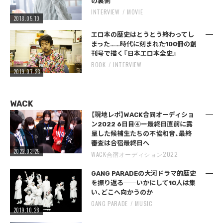
の裏側
INTERVIEW
MOVIE
2018.05.10
エロ本の歴史はとうとう終わってし
まった……時代に刻まれた100冊の創
刊号で描く『日本エロ本全史』
BOOK
INTERVIEW
2019.07.23
WACK
【現地レポ】WACK合同オーディショ
ン2022 6日目④ー最終日直前に露
呈した候補生たちの不協和音、最終
審査は合宿最終日へ
2022.03.25
WACK合宿オーディション2022
GANG PARADEの大河ドラマ的歴史
を振り返る──いかにして10人は集
い、どこへ向かうのか
GANG PARADE
MUSIC
2019.10.28