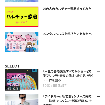
あの人のカルチャー遍歴辿ってみた
メンタルヘルスを学びたいあなたへ
SELECT
「人生の喜怒哀楽すべてがショー」文
学フリマ発“野良の偉才”爪切男、デビ
ュー作を語る
BOOK
INTERVIEW
2018.02.10
「アイドル vs AV監督」シリーズ完結
──監督・カンパニー松尾が語る、そ