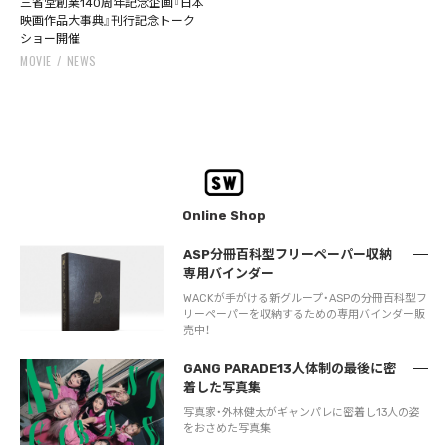
三省堂創業140周年記念企画『日本
映画作品大事典』刊行記念トーク
ショー開催
MOVIE
NEWS
Online Shop
ASP分冊百科型フリーペーパー収納
専用バインダー
WACKが手がける新グループ・ASPの分冊百科型フ
リーペーパーを収納するための専用バインダー販
売中！
GANG PARADE13人体制の最後に密
着した写真集
写真家・外林健太がギャンパレに密着し13人の姿
をおさめた写真集