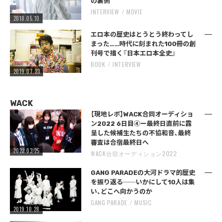
の裏側
INTERVIEW
MOVIE
2018.05.10
エロ本の歴史はとうとう終わってし
まった……時代に刻まれた100冊の創
刊号で描く『日本エロ本全史』
BOOK
INTERVIEW
2019.07.23
WACK
【現地レポ】WACK合同オーディショ
ン2022 6日目④ー最終日直前に露
呈した候補生たちの不協和音、最終
審査は合宿最終日へ
2022.03.25
WACK合宿オーディション2022
GANG PARADEの大河ドラマ的歴史
を振り返る──いかにして10人は集
い、どこへ向かうのか
GANG PARADE
MUSIC
2019.10.28