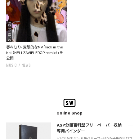
2019.08.29
春ねむり、変態的なMV「kick in the
hell（HELLZAVIELERJP remix）」を
公開
MUSIC
NEWS
Online Shop
ASP分冊百科型フリーペーパー収納
専用バインダー
WACKが手がける新グループ・ASPの分冊百科型フ