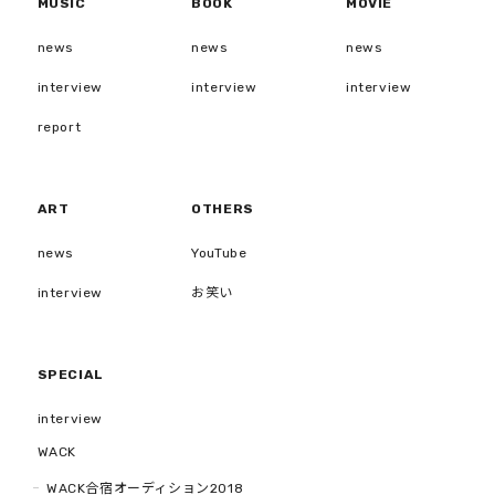
MUSIC
BOOK
MOVIE
news
news
news
interview
interview
interview
report
ART
OTHERS
news
YouTube
interview
お笑い
SPECIAL
interview
WACK
WACK合宿オーディション2018