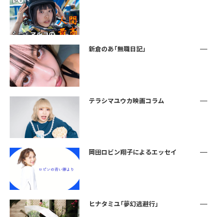
新倉のあ「無職日記」
テラシマユウカ映画コラム
岡田ロビン翔子によるエッセイ
ヒナタミユ「夢幻逃避行」