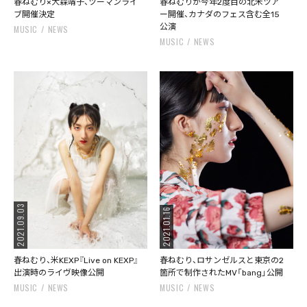
春ねむり×大森靖子、ツーマンライ
春ねむりが今年2度目の北米ツア
ブ開催決定
ー開催、カナダのフェス含む全15
公演
MUSIC
NEWS
MUSIC
NEWS
2021.09.03
2021.01.16
春ねむり、米KEXP『Live on KEXP』
春ねむり、ロサンゼルスと東京の2
出演時のライヴ映像公開
箇所で制作されたMV「bang」公開
MUSIC
NEWS
MUSIC
NEWS