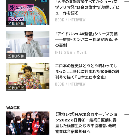
「人生の喜怒哀楽すべてがショー」文
学フリマ発“野良の偉才”爪切男、デビ
ュー作を語る
BOOK
INTERVIEW
2018.02.10
「アイドル vs AV監督」シリーズ完結
──監督・カンパニー松尾が語る、そ
の裏側
INTERVIEW
MOVIE
2018.05.10
エロ本の歴史はとうとう終わってし
まった……時代に刻まれた100冊の創
刊号で描く『日本エロ本全史』
BOOK
INTERVIEW
2019.07.23
WACK
【現地レポ】WACK合同オーディショ
ン2022 6日目④ー最終日直前に露
呈した候補生たちの不協和音、最終
審査は合宿最終日へ