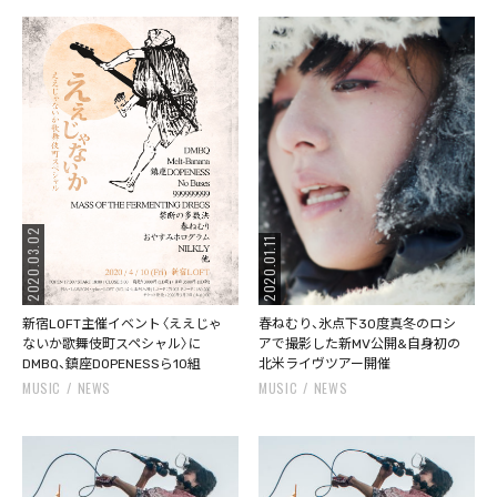
2020.03.02
2020.01.11
新宿LOFT主催イベント〈ええじゃ
春ねむり、氷点下30度真冬のロシ
ないか歌舞伎町スペシャル〉に
アで撮影した新MV公開&自身初の
DMBQ、鎮座DOPENESSら10組
北米ライヴツアー開催
MUSIC
NEWS
MUSIC
NEWS