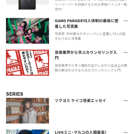
リーペーパーを収納するための専用バインダー販
売中！
GANG PARADE13人体制の最後に密
着した写真集
写真家・外林健太がギャンパレに密着し13人の姿
をおさめた写真集
音楽業界から学ぶカウンセリング入
門
音楽業界から学ぶ個性を生かしながら生活上の問
題の解決をはかるためのカウンセリング入門
SERIES
ツクヨミ ケイコ音楽エッセイ
LiVSミニ・マルコの人間最高！