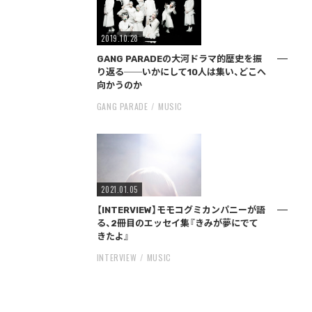
2019.10.28
GANG PARADEの大河ドラマ的歴史を振
り返る──いかにして10人は集い、どこへ
向かうのか
GANG PARADE
MUSIC
2021.01.05
【INTERVIEW】モモコグミカンパニーが語
る、2冊目のエッセイ集『きみが夢にでて
きたよ』
INTERVIEW
MUSIC