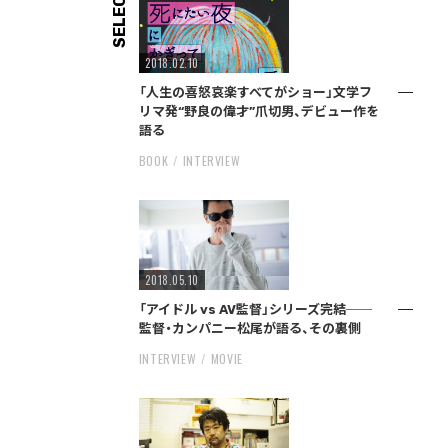
SELECT
2018.02.10
「人生の喜怒哀楽すべてがショー」文学フ
リマ発“野良の偉才”爪切男、デビュー作を
語る
BOOK
INTERVIEW
2018.05.10
「アイドル vs AV監督」シリーズ完結──
監督・カンパニー松尾が語る、その裏側
INTERVIEW
MOVIE