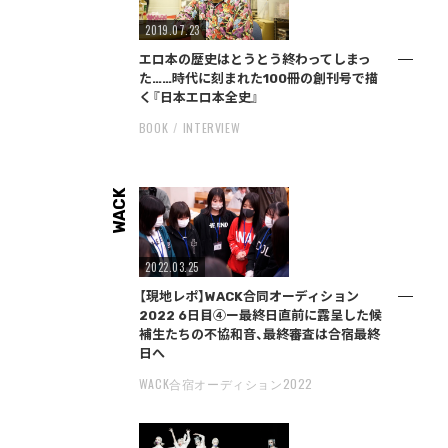
2019.07.23
エロ本の歴史はとうとう終わってしまっ
た……時代に刻まれた100冊の創刊号で描
く『日本エロ本全史』
BOOK
INTERVIEW
WACK
2022.03.25
【現地レポ】WACK合同オーディション
2022 6日目④ー最終日直前に露呈した候
補生たちの不協和音、最終審査は合宿最終
日へ
WACK合宿オーディション2022