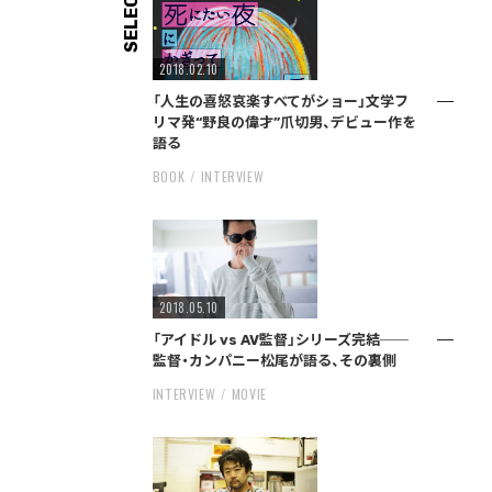
SELECT
2018.02.10
「人生の喜怒哀楽すべてがショー」文学フ
リマ発“野良の偉才”爪切男、デビュー作を
語る
BOOK
INTERVIEW
2018.05.10
「アイドル vs AV監督」シリーズ完結──
監督・カンパニー松尾が語る、その裏側
INTERVIEW
MOVIE