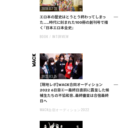
2019.07.23
エロ本の歴史はとうとう終わってしまっ
た……時代に刻まれた100冊の創刊号で描
く『日本エロ本全史』
BOOK
INTERVIEW
WACK
2022.03.25
【現地レポ】WACK合同オーディション
2022 6日目④ー最終日直前に露呈した候
補生たちの不協和音、最終審査は合宿最終
日へ
WACK合宿オーディション2022