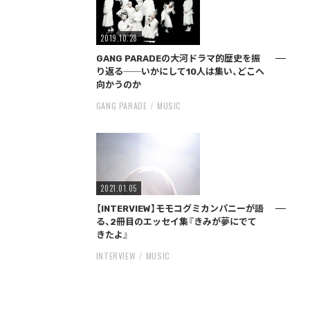
2019.10.28
GANG PARADEの大河ドラマ的歴史を振
り返る──いかにして10人は集い、どこへ
向かうのか
GANG PARADE
MUSIC
2021.01.05
【INTERVIEW】モモコグミカンパニーが語
る、2冊目のエッセイ集『きみが夢にでて
きたよ』
INTERVIEW
MUSIC