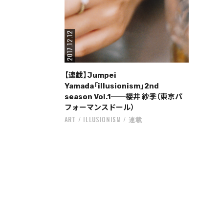
2017.12.12
【連載】Jumpei
Yamada「illusionism」2nd
season Vol.1──櫻井 紗季（東京パ
フォーマンスドール）
ART
ILLUSIONISM
連載