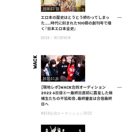
2019.07.23
エロ本の歴史はとうとう終わってしまっ
た……時代に刻まれた100冊の創刊号で描
く『日本エロ本全史』
BOOK
INTERVIEW
WACK
2022.03.25
【現地レポ】WACK合同オーディション
2022 6日目④ー最終日直前に露呈した候
補生たちの不協和音、最終審査は合宿最終
日へ
WACK合宿オーディション2022