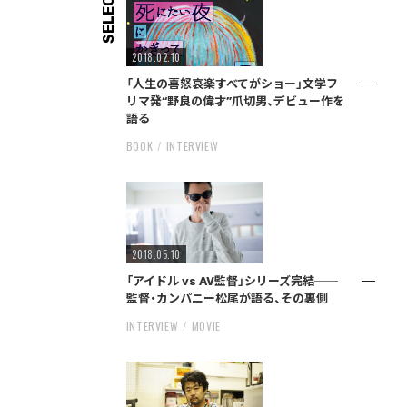
SELECT
2018.02.10
「人生の喜怒哀楽すべてがショー」文学フ
リマ発“野良の偉才”爪切男、デビュー作を
語る
BOOK
INTERVIEW
2018.05.10
「アイドル vs AV監督」シリーズ完結──
監督・カンパニー松尾が語る、その裏側
INTERVIEW
MOVIE