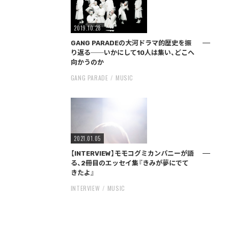
2019.10.28
GANG PARADEの大河ドラマ的歴史を振
り返る──いかにして10人は集い、どこへ
向かうのか
GANG PARADE
MUSIC
2021.01.05
【INTERVIEW】モモコグミカンパニーが語
る、2冊目のエッセイ集『きみが夢にでて
きたよ』
INTERVIEW
MUSIC