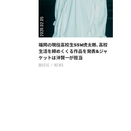
2020.02.05
福岡の現役高校生SSW虎太朗、高校
生活を締めくくる作品を発表&ジャ
ケットは沖賢一が担当
MUSIC
NEWS