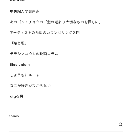
中央線人間交差点
あのゴン・チョクの「髪の毛より大切なものを探しに」
アーティストのためのカウンセリング入門
「嬢と私」
テラシマユウカの映画コラム
illusionism
しょうもにゅーす
なにが好きかわからない
digる男
search