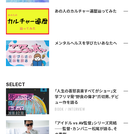
あの人のカルチャー遍歴辿ってみた
メンタルヘルスを学びたいあなたへ
SELECT
「人生の喜怒哀楽すべてがショー」文
学フリマ発“野良の偉才”爪切男、デビ
ュー作を語る
BOOK
INTERVIEW
2018.02.10
「アイドル vs AV監督」シリーズ完結
──監督・カンパニー松尾が語る、そ