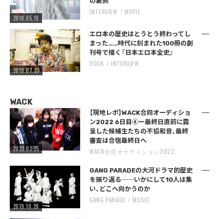
の裏側
INTERVIEW
MOVIE
2018.05.10
エロ本の歴史はとうとう終わってし
まった……時代に刻まれた100冊の創
刊号で描く『日本エロ本全史』
BOOK
INTERVIEW
2019.07.23
WACK
【現地レポ】WACK合同オーディショ
ン2022 6日目④ー最終日直前に露
呈した候補生たちの不協和音、最終
審査は合宿最終日へ
2022.03.25
WACK合宿オーディション2022
GANG PARADEの大河ドラマ的歴史
を振り返る──いかにして10人は集
い、どこへ向かうのか
GANG PARADE
MUSIC
2019.10.28