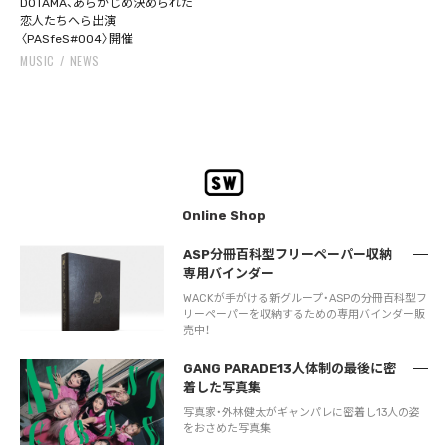
DOTAMA、あらかじめ決められた
恋人たちへら出演
〈PASfeS#004〉開催
MUSIC
NEWS
Online Shop
ASP分冊百科型フリーペーパー収納
専用バインダー
WACKが手がける新グループ・ASPの分冊百科型フ
リーペーパーを収納するための専用バインダー販
売中！
GANG PARADE13人体制の最後に密
着した写真集
写真家・外林健太がギャンパレに密着し13人の姿
をおさめた写真集