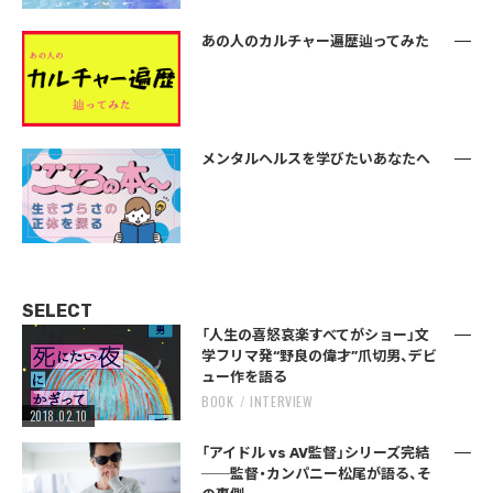
あの人のカルチャー遍歴辿ってみた
メンタルヘルスを学びたいあなたへ
SELECT
「人生の喜怒哀楽すべてがショー」文
学フリマ発“野良の偉才”爪切男、デビ
ュー作を語る
BOOK
INTERVIEW
2018.02.10
「アイドル vs AV監督」シリーズ完結
──監督・カンパニー松尾が語る、そ