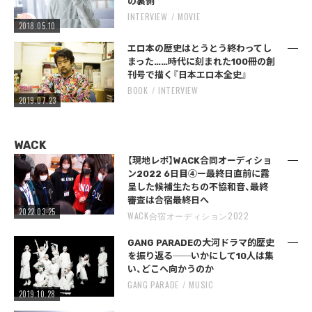
の裏側
INTERVIEW
MOVIE
2018.05.10
エロ本の歴史はとうとう終わってし
まった……時代に刻まれた100冊の創
刊号で描く『日本エロ本全史』
BOOK
INTERVIEW
2019.07.23
WACK
【現地レポ】WACK合同オーディショ
ン2022 6日目④ー最終日直前に露
呈した候補生たちの不協和音、最終
審査は合宿最終日へ
2022.03.25
WACK合宿オーディション2022
GANG PARADEの大河ドラマ的歴史
を振り返る──いかにして10人は集
い、どこへ向かうのか
GANG PARADE
MUSIC
2019.10.28