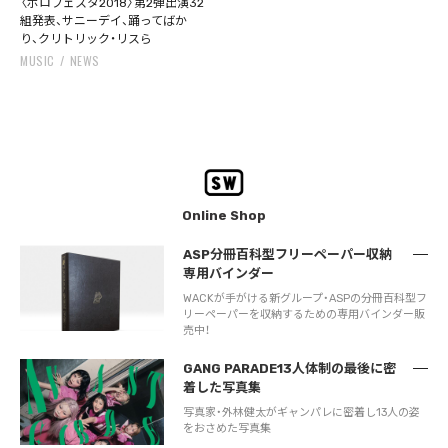
〈ボロフェスタ2018〉第2弾出演32
組発表、サニーデイ、踊ってばか
り、クリトリック・リスら
MUSIC
NEWS
Online Shop
ASP分冊百科型フリーペーパー収納
専用バインダー
WACKが手がける新グループ・ASPの分冊百科型フ
リーペーパーを収納するための専用バインダー販
売中！
GANG PARADE13人体制の最後に密
着した写真集
写真家・外林健太がギャンパレに密着し13人の姿
をおさめた写真集