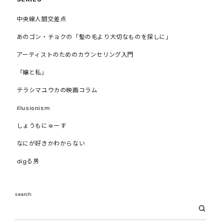
中央線人間交差点
あのゴン・チョクの「髪の毛より大切なものを探しに」
アーティストのためのカウンセリング入門
「嬢と私」
テラシマユウカの映画コラム
illusionism
しょうもにゅーす
なにが好きかわからない
digる男
search