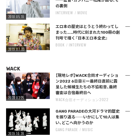
──監督・カンパニー松尾が語る、そ
の裏側
INTERVIEW
MOVIE
2018.05.10
エロ本の歴史はとうとう終わってし
まった……時代に刻まれた100冊の創
刊号で描く『日本エロ本全史』
BOOK
INTERVIEW
2019.07.23
WACK
【現地レポ】WACK合同オーディショ
ン2022 6日目④ー最終日直前に露
呈した候補生たちの不協和音、最終
審査は合宿最終日へ
2022.03.25
WACK合宿オーディション2022
GANG PARADEの大河ドラマ的歴史
を振り返る──いかにして10人は集
い、どこへ向かうのか
GANG PARADE
MUSIC
2019.10.28