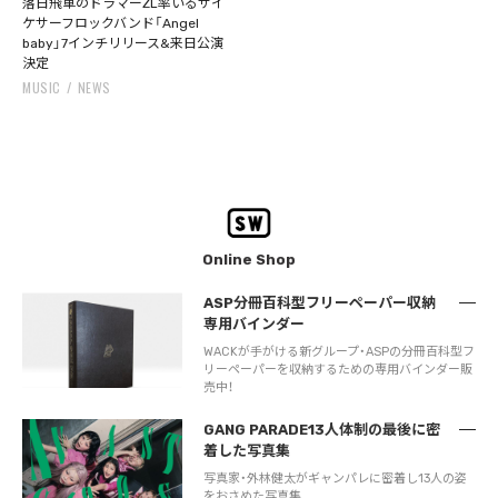
落日飛車のドラマーZL率いるサイ
ケサーフロックバンド「Angel
baby」7インチリリース&来日公演
決定
MUSIC
NEWS
Online Shop
ASP分冊百科型フリーペーパー収納
専用バインダー
WACKが手がける新グループ・ASPの分冊百科型フ
リーペーパーを収納するための専用バインダー販
売中！
GANG PARADE13人体制の最後に密
着した写真集
写真家・外林健太がギャンパレに密着し13人の姿
をおさめた写真集