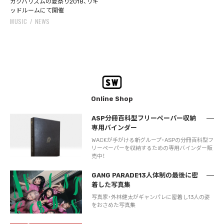
カクバリズムの夏祭り2018、リキ
ッドルームにて開催
MUSIC
NEWS
Online Shop
ASP分冊百科型フリーペーパー収納
専用バインダー
WACKが手がける新グループ・ASPの分冊百科型フ
リーペーパーを収納するための専用バインダー販
売中！
GANG PARADE13人体制の最後に密
着した写真集
写真家・外林健太がギャンパレに密着し13人の姿
をおさめた写真集