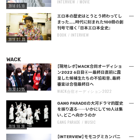
INTERVIEW
MOVIE
2018.05.10
エロ本の歴史はとうとう終わってし
まった……時代に刻まれた100冊の創
刊号で描く『日本エロ本全史』
BOOK
INTERVIEW
2019.07.23
WACK
【現地レポ】WACK合同オーディショ
ン2022 6日目④ー最終日直前に露
呈した候補生たちの不協和音、最終
審査は合宿最終日へ
2022.03.25
WACK合宿オーディション2022
GANG PARADEの大河ドラマ的歴史
を振り返る──いかにして10人は集
い、どこへ向かうのか
GANG PARADE
MUSIC
2019.10.28
【INTERVIEW】モモコグミカンパニ