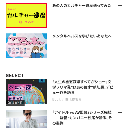
あの人のカルチャー遍歴辿ってみた
メンタルヘルスを学びたいあなたへ
SELECT
「人生の喜怒哀楽すべてがショー」文
学フリマ発“野良の偉才”爪切男、デビ
ュー作を語る
BOOK
INTERVIEW
2018.02.10
「アイドル vs AV監督」シリーズ完結
──監督・カンパニー松尾が語る、そ
の裏側