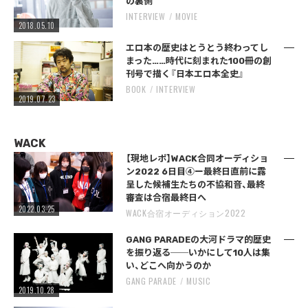
の裏側
INTERVIEW
MOVIE
2018.05.10
エロ本の歴史はとうとう終わってし
まった……時代に刻まれた100冊の創
刊号で描く『日本エロ本全史』
BOOK
INTERVIEW
2019.07.23
WACK
【現地レポ】WACK合同オーディショ
ン2022 6日目④ー最終日直前に露
呈した候補生たちの不協和音、最終
審査は合宿最終日へ
2022.03.25
WACK合宿オーディション2022
GANG PARADEの大河ドラマ的歴史
を振り返る──いかにして10人は集
い、どこへ向かうのか
GANG PARADE
MUSIC
2019.10.28