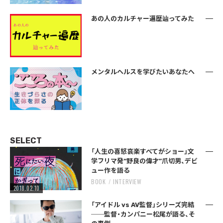
あの人のカルチャー遍歴辿ってみた
メンタルヘルスを学びたいあなたへ
SELECT
「人生の喜怒哀楽すべてがショー」文
学フリマ発“野良の偉才”爪切男、デビ
ュー作を語る
BOOK
INTERVIEW
2018.02.10
「アイドル vs AV監督」シリーズ完結
──監督・カンパニー松尾が語る、そ