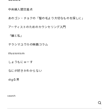
中央線人間交差点
あのゴン・チョクの「髪の毛より大切なものを探しに」
アーティストのためのカウンセリング入門
「嬢と私」
テラシマユウカの映画コラム
illusionism
しょうもにゅーす
なにが好きかわからない
digる男
search