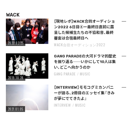
WACK
【現地レポ】WACK合同オーディショ
ン2022 6日目④ー最終日直前に露
呈した候補生たちの不協和音、最終
審査は合宿最終日へ
2022.03.25
WACK合宿オーディション2022
GANG PARADEの大河ドラマ的歴史
を振り返る──いかにして10人は集
い、どこへ向かうのか
GANG PARADE
MUSIC
2019.10.28
【INTERVIEW】モモコグミカンパニ
ーが語る、2冊目のエッセイ集『きみ
が夢にでてきたよ』
INTERVIEW
MUSIC
2021.01.05