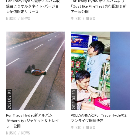
For Tracy Hyde、最新アルバム収
For Tracy Hyde、新アルバムより
録曲よりオルタネイト・バージョ
「Just like Fireflies」先行配信＆新
ン配信限定リリース
アー写公開
MUSIC
NEWS
MUSIC
NEWS
2021.02.03
2019.08.20
For Tracy Hyde、新アルバム
POLLYANNAとFor Tracy Hydeの2
『Ethernity』ジャケット＆トレイ
マンライヴ開催決定
ラー公開
MUSIC
NEWS
MUSIC
NEWS