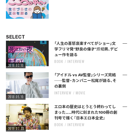
SELECT
「人生の喜怒哀楽すべてがショー」文
学フリマ発“野良の偉才”爪切男、デビ
ュー作を語る
BOOK
INTERVIEW
2018.02.10
「アイドル vs AV監督」シリーズ完結
──監督・カンパニー松尾が語る、そ
の裏側
INTERVIEW
MOVIE
2018.05.10
エロ本の歴史はとうとう終わってし
まった……時代に刻まれた100冊の創
刊号で描く『日本エロ本全史』
BOOK
INTERVIEW
2019.07.23