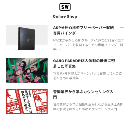
Online Shop
ASP分冊百科型フリーペーパー収納
専用バインダー
WACKが手がける新グループ・ASPの分冊百科型フ
リーペーパーを収納するための専用バインダー販
売中！
GANG PARADE13人体制の最後に密
着した写真集
写真家・外林健太がギャンパレに密着し13人の姿
をおさめた写真集
音楽業界から学ぶカウンセリング入
門
音楽業界から学ぶ個性を生かしながら生活上の問
題の解決をはかるためのカウンセリング入門