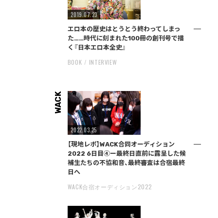
2019.07.23
エロ本の歴史はとうとう終わってしまっ
た……時代に刻まれた100冊の創刊号で描
く『日本エロ本全史』
BOOK
INTERVIEW
WACK
2022.03.25
【現地レポ】WACK合同オーディション
2022 6日目④ー最終日直前に露呈した候
補生たちの不協和音、最終審査は合宿最終
日へ
WACK合宿オーディション2022