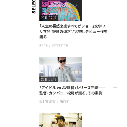
SELECT
2018.02.10
「人生の喜怒哀楽すべてがショー」文学フ
リマ発“野良の偉才”爪切男、デビュー作を
語る
BOOK
INTERVIEW
2018.05.10
「アイドル vs AV監督」シリーズ完結──
監督・カンパニー松尾が語る、その裏側
INTERVIEW
MOVIE