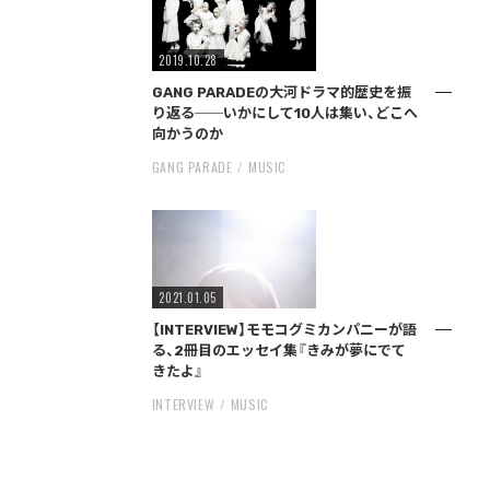
2019.10.28
GANG PARADEの大河ドラマ的歴史を振
り返る──いかにして10人は集い、どこへ
向かうのか
GANG PARADE
MUSIC
2021.01.05
【INTERVIEW】モモコグミカンパニーが語
る、2冊目のエッセイ集『きみが夢にでて
きたよ』
INTERVIEW
MUSIC