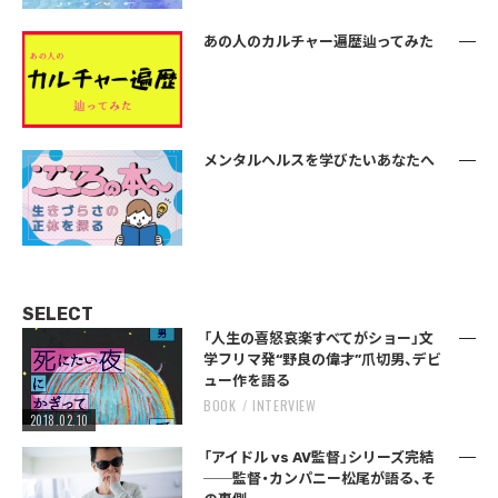
あの人のカルチャー遍歴辿ってみた
メンタルヘルスを学びたいあなたへ
SELECT
「人生の喜怒哀楽すべてがショー」文
学フリマ発“野良の偉才”爪切男、デビ
ュー作を語る
BOOK
INTERVIEW
2018.02.10
「アイドル vs AV監督」シリーズ完結
──監督・カンパニー松尾が語る、そ