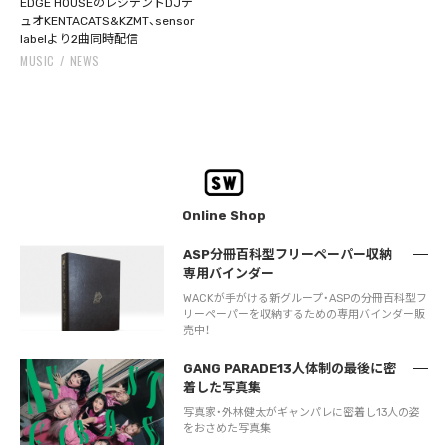
EDGE HOUSEのレジデントDJデ
ュオKENTACATS&KZMT、sensor
labelより2曲同時配信
MUSIC
NEWS
Online Shop
ASP分冊百科型フリーペーパー収納
専用バインダー
WACKが手がける新グループ・ASPの分冊百科型フ
リーペーパーを収納するための専用バインダー販
売中！
GANG PARADE13人体制の最後に密
着した写真集
写真家・外林健太がギャンパレに密着し13人の姿
をおさめた写真集