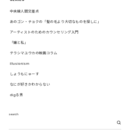
中央線人間交差点
あのゴン・チョクの「髪の毛より大切なものを探しに」
アーティストのためのカウンセリング入門
「嬢と私」
テラシマユウカの映画コラム
illusionism
しょうもにゅーす
なにが好きかわからない
digる男
search