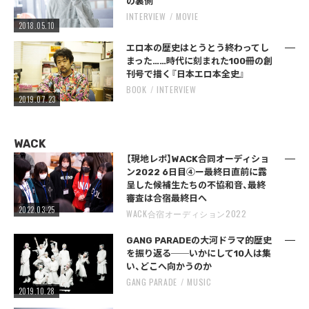
の裏側
INTERVIEW
MOVIE
2018.05.10
エロ本の歴史はとうとう終わってし
まった……時代に刻まれた100冊の創
刊号で描く『日本エロ本全史』
BOOK
INTERVIEW
2019.07.23
WACK
【現地レポ】WACK合同オーディショ
ン2022 6日目④ー最終日直前に露
呈した候補生たちの不協和音、最終
審査は合宿最終日へ
2022.03.25
WACK合宿オーディション2022
GANG PARADEの大河ドラマ的歴史
を振り返る──いかにして10人は集
い、どこへ向かうのか
GANG PARADE
MUSIC
2019.10.28