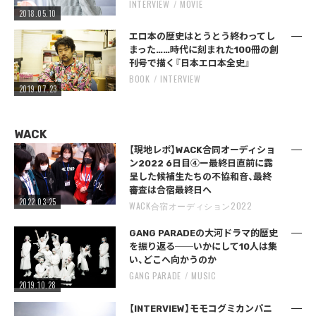
INTERVIEW
MOVIE
2018.05.10
エロ本の歴史はとうとう終わってし
まった……時代に刻まれた100冊の創
刊号で描く『日本エロ本全史』
BOOK
INTERVIEW
2019.07.23
WACK
【現地レポ】WACK合同オーディショ
ン2022 6日目④ー最終日直前に露
呈した候補生たちの不協和音、最終
審査は合宿最終日へ
2022.03.25
WACK合宿オーディション2022
GANG PARADEの大河ドラマ的歴史
を振り返る──いかにして10人は集
い、どこへ向かうのか
GANG PARADE
MUSIC
2019.10.28
【INTERVIEW】モモコグミカンパニ