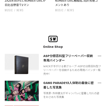
ZAZEN BOYSとNUMBER GIRLが
NUMBER GIRL再結成、向井秀徳コ
日比谷野音で2マン
メントあり
MUSIC
NEWS
MUSIC
NEWS
Online Shop
ASP分冊百科型フリーペーパー収納
専用バインダー
WACKが手がける新グループ・ASPの分冊百科型フ
リーペーパーを収納するための専用バインダー販
売中！
GANG PARADE13人体制の最後に密
着した写真集
写真家・外林健太がギャンパレに密着し13人の姿
をおさめた写真集