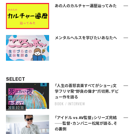
あの人のカルチャー遍歴辿ってみた
メンタルヘルスを学びたいあなたへ
SELECT
「人生の喜怒哀楽すべてがショー」文
学フリマ発“野良の偉才”爪切男、デビ
ュー作を語る
BOOK
INTERVIEW
2018.02.10
「アイドル vs AV監督」シリーズ完結
──監督・カンパニー松尾が語る、そ
の裏側