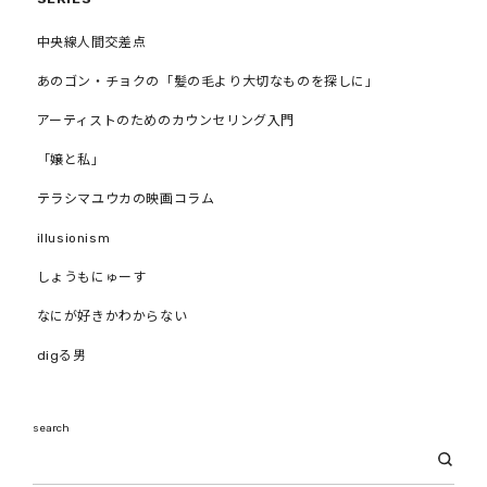
中央線人間交差点
あのゴン・チョクの「髪の毛より大切なものを探しに」
アーティストのためのカウンセリング入門
「嬢と私」
テラシマユウカの映画コラム
illusionism
しょうもにゅーす
なにが好きかわからない
digる男
search