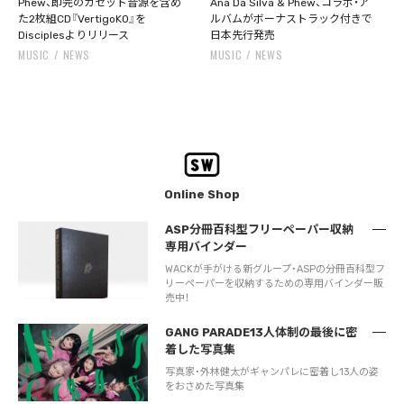
Phew、即完のカセット音源を含め
Ana Da Silva & Phew、コラボ・ア
た2枚組CD『VertigoKO』を
ルバムがボーナストラック付きで
Disciplesよりリリース
日本先行発売
MUSIC
NEWS
MUSIC
NEWS
Online Shop
ASP分冊百科型フリーペーパー収納
専用バインダー
WACKが手がける新グループ・ASPの分冊百科型フ
リーペーパーを収納するための専用バインダー販
売中！
GANG PARADE13人体制の最後に密
着した写真集
写真家・外林健太がギャンパレに密着し13人の姿
をおさめた写真集