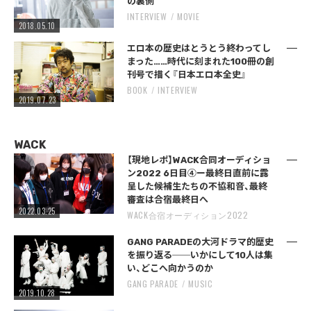
の裏側
INTERVIEW
MOVIE
2018.05.10
エロ本の歴史はとうとう終わってし
まった……時代に刻まれた100冊の創
刊号で描く『日本エロ本全史』
BOOK
INTERVIEW
2019.07.23
WACK
【現地レポ】WACK合同オーディショ
ン2022 6日目④ー最終日直前に露
呈した候補生たちの不協和音、最終
審査は合宿最終日へ
2022.03.25
WACK合宿オーディション2022
GANG PARADEの大河ドラマ的歴史
を振り返る──いかにして10人は集
い、どこへ向かうのか
GANG PARADE
MUSIC
2019.10.28