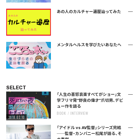
あの人のカルチャー遍歴辿ってみた
メンタルヘルスを学びたいあなたへ
SELECT
「人生の喜怒哀楽すべてがショー」文
学フリマ発“野良の偉才”爪切男、デビ
ュー作を語る
BOOK
INTERVIEW
2018.02.10
「アイドル vs AV監督」シリーズ完結
──監督・カンパニー松尾が語る、そ