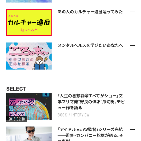
あの人のカルチャー遍歴辿ってみた
メンタルヘルスを学びたいあなたへ
SELECT
「人生の喜怒哀楽すべてがショー」文
学フリマ発“野良の偉才”爪切男、デビ
ュー作を語る
BOOK
INTERVIEW
2018.02.10
「アイドル vs AV監督」シリーズ完結
──監督・カンパニー松尾が語る、そ