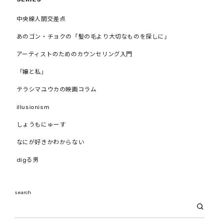
中央線人間交差点
あのゴン・チョクの「髪の毛より大切なものを探しに」
アーティストのためのカウンセリング入門
「嬢と私」
テラシマユウカの映画コラム
illusionism
しょうもにゅーす
なにが好きかわからない
digる男
search