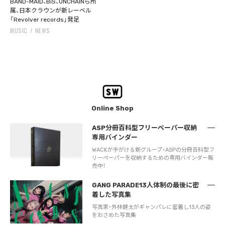
BAND-MAID、BiS、UNCHAINら所
属、日本クラウンが新レーベル
「Revolver records」発足
MUSIC
NEWS
Online Shop
ASP分冊百科型フリーペーパー収納
専用バインダー
WACKが手がける新グループ・ASPの分冊百科型フ
リーペーパーを収納するための専用バインダー販
売中！
GANG PARADE13人体制の最後に密
着した写真集
写真家・外林健太がギャンパレに密着し13人の姿
をおさめた写真集