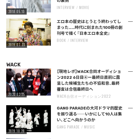
の裏側
INTERVIEW
MOVIE
2018.05.10
エロ本の歴史はとうとう終わってし
まった……時代に刻まれた100冊の創
刊号で描く『日本エロ本全史』
BOOK
INTERVIEW
2019.07.23
WACK
【現地レポ】WACK合同オーディショ
ン2022 6日目④ー最終日直前に露
呈した候補生たちの不協和音、最終
審査は合宿最終日へ
2022.03.25
WACK合宿オーディション2022
GANG PARADEの大河ドラマ的歴史
を振り返る──いかにして10人は集
い、どこへ向かうのか
GANG PARADE
MUSIC
2019.10.28