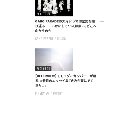
2019.10.28
GANG PARADEの大河ドラマ的歴史を振
り返る──いかにして10人は集い、どこへ
向かうのか
GANG PARADE
MUSIC
2021.01.05
【INTERVIEW】モモコグミカンパニーが語
る、2冊目のエッセイ集『きみが夢にでて
きたよ』
INTERVIEW
MUSIC