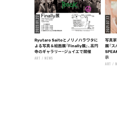
2023.01.22
2021.07.17
Ryutaro Saitoとノリノハラワタに
写真家・
よる写真＆絵画展『Finally展』、高円
展『ス
寺のギャラリー・ジュイエで開催
SPE
示
ART
NEWS
ART