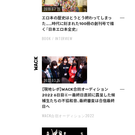
2019.07.23
エロ本の歴史はとうとう終わってしまっ
た……時代に刻まれた100冊の創刊号で描
く『日本エロ本全史』
BOOK
INTERVIEW
WACK
2022.03.25
【現地レポ】WACK合同オーディション
2022 6日目④ー最終日直前に露呈した候
補生たちの不協和音、最終審査は合宿最終
日へ
WACK合宿オーディション2022