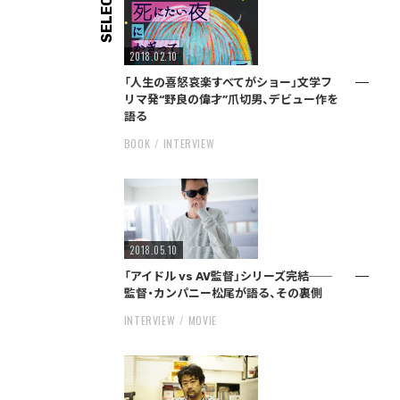
SELECT
2018.02.10
「人生の喜怒哀楽すべてがショー」文学フ
リマ発“野良の偉才”爪切男、デビュー作を
語る
BOOK
INTERVIEW
2018.05.10
「アイドル vs AV監督」シリーズ完結──
監督・カンパニー松尾が語る、その裏側
INTERVIEW
MOVIE