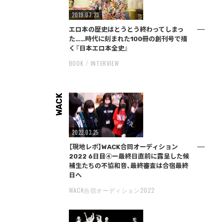
2019.07.23
エロ本の歴史はとうとう終わってしまっ
た……時代に刻まれた100冊の創刊号で描
く『日本エロ本全史』
BOOK
INTERVIEW
WACK
2022.03.25
【現地レポ】WACK合同オーディション
2022 6日目④ー最終日直前に露呈した候
補生たちの不協和音、最終審査は合宿最終
日へ
WACK合宿オーディション2022