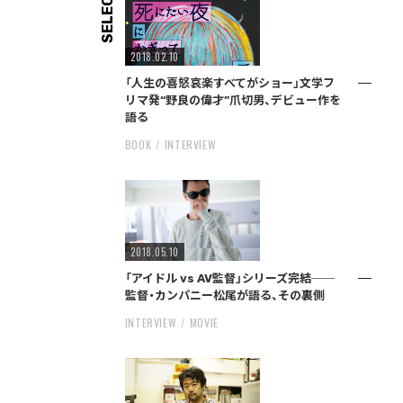
SELECT
2018.02.10
「人生の喜怒哀楽すべてがショー」文学フ
リマ発“野良の偉才”爪切男、デビュー作を
語る
BOOK
INTERVIEW
2018.05.10
「アイドル vs AV監督」シリーズ完結──
監督・カンパニー松尾が語る、その裏側
INTERVIEW
MOVIE