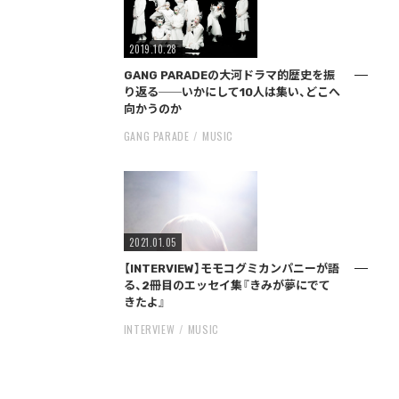
2019.10.28
GANG PARADEの大河ドラマ的歴史を振
り返る──いかにして10人は集い、どこへ
向かうのか
GANG PARADE
MUSIC
2021.01.05
【INTERVIEW】モモコグミカンパニーが語
る、2冊目のエッセイ集『きみが夢にでて
きたよ』
INTERVIEW
MUSIC