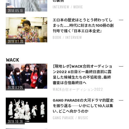
の裏側
INTERVIEW
MOVIE
2018.05.10
エロ本の歴史はとうとう終わってし
まった……時代に刻まれた100冊の創
刊号で描く『日本エロ本全史』
BOOK
INTERVIEW
2019.07.23
WACK
【現地レポ】WACK合同オーディショ
ン2022 6日目④ー最終日直前に露
呈した候補生たちの不協和音、最終
審査は合宿最終日へ
2022.03.25
WACK合宿オーディション2022
GANG PARADEの大河ドラマ的歴史
を振り返る──いかにして10人は集
い、どこへ向かうのか
GANG PARADE
MUSIC
2019.10.28