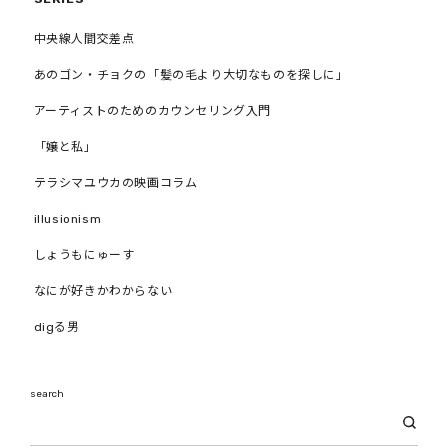
中央線人間交差点
あのゴン・チョクの「髪の毛より大切なものを探しに」
アーティストのためのカウンセリング入門
「嬢と私」
テラシマユウカの映画コラム
illusionism
しょうもにゅーす
なにが好きかわからない
digる男
search