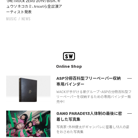
〈METROCK ZERO 2019〉BiSH、キ
ュウソネコカミ、tricotら全出演ア
ーティスト発表
MUSIC
NEWS
Online Shop
ASP分冊百科型フリーペーパー収納
専用バインダー
WACKが手がける新グループ・ASPの分冊百科型フ
リーペーパーを収納するための専用バインダー販
売中！
GANG PARADE13人体制の最後に密
着した写真集
写真家・外林健太がギャンパレに密着し13人の姿
をおさめた写真集