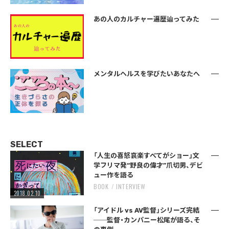
あの人のカルチャー遍歴辿ってみた
メンタルヘルスを学びたいあなたへ
SELECT
「人生の喜怒哀楽すべてがショー」文
学フリマ発“野良の偉才”爪切男、デビ
ュー作を語る
BOOK
INTERVIEW
2018.02.10
「アイドル vs AV監督」シリーズ完結
──監督・カンパニー松尾が語る、そ