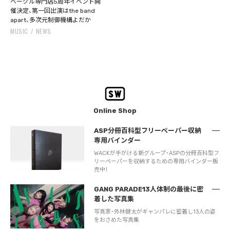
ベーグル専門店5周年イベント開
催決定、第一回出演はthe band
apart、多次元制御機構よだか
MUSIC
NEWS
Online Shop
ASP分冊百科型フリーペーパー収納
専用バインダー
WACKが手がける新グループ・ASPの分冊百科型フ
リーペーパーを収納するための専用バインダー販
売中！
GANG PARADE13人体制の最後に密
着した写真集
写真家・外林健太がギャンパレに密着し13人の姿
をおさめた写真集