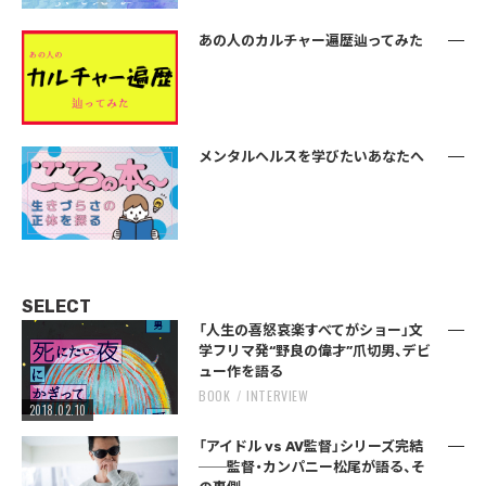
あの人のカルチャー遍歴辿ってみた
メンタルヘルスを学びたいあなたへ
SELECT
「人生の喜怒哀楽すべてがショー」文
学フリマ発“野良の偉才”爪切男、デビ
ュー作を語る
BOOK
INTERVIEW
2018.02.10
「アイドル vs AV監督」シリーズ完結
──監督・カンパニー松尾が語る、そ