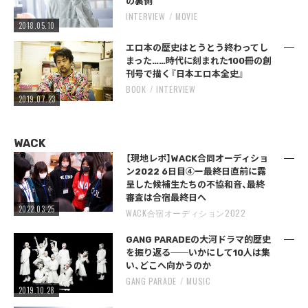
の裏側
INTERVIEW
MOVIE
2018.05.10
エロ本の歴史はとうとう終わってし
まった……時代に刻まれた100冊の創
刊号で描く『日本エロ本全史』
BOOK
INTERVIEW
2019.07.23
WACK
【現地レポ】WACK合同オーディショ
ン2022 6日目④ー最終日直前に露
呈した候補生たちの不協和音、最終
審査は合宿最終日へ
2022.03.25
WACK合宿オーディション2022
GANG PARADEの大河ドラマ的歴史
を振り返る──いかにして10人は集
い、どこへ向かうのか
GANG PARADE
MUSIC
2019.10.28