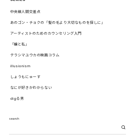
中央線人間交差点
あのゴン・チョクの「髪の毛より大切なものを探しに」
アーティストのためのカウンセリング入門
「嬢と私」
テラシマユウカの映画コラム
illusionism
しょうもにゅーす
なにが好きかわからない
digる男
search