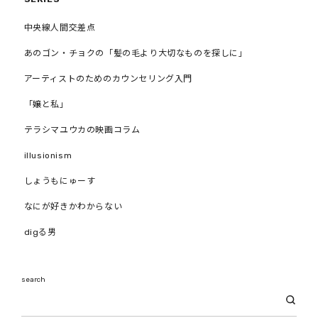
中央線人間交差点
あのゴン・チョクの「髪の毛より大切なものを探しに」
アーティストのためのカウンセリング入門
「嬢と私」
テラシマユウカの映画コラム
illusionism
しょうもにゅーす
なにが好きかわからない
digる男
search