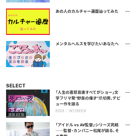
あの人のカルチャー遍歴辿ってみた
メンタルヘルスを学びたいあなたへ
SELECT
「人生の喜怒哀楽すべてがショー」文
学フリマ発“野良の偉才”爪切男、デビ
ュー作を語る
BOOK
INTERVIEW
2018.02.10
「アイドル vs AV監督」シリーズ完結
──監督・カンパニー松尾が語る、そ