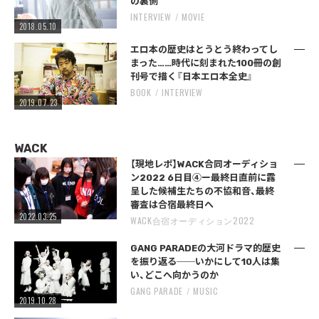
の裏側
INTERVIEW
MOVIE
2018.05.10
エロ本の歴史はとうとう終わってし
まった……時代に刻まれた100冊の創
刊号で描く『日本エロ本全史』
BOOK
INTERVIEW
2019.07.23
WACK
【現地レポ】WACK合同オーディショ
ン2022 6日目④ー最終日直前に露
呈した候補生たちの不協和音、最終
審査は合宿最終日へ
2022.03.25
WACK合宿オーディション2022
GANG PARADEの大河ドラマ的歴史
を振り返る──いかにして10人は集
い、どこへ向かうのか
GANG PARADE
MUSIC
2019.10.28