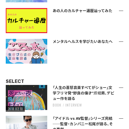
あの人のカルチャー遍歴辿ってみた
メンタルヘルスを学びたいあなたへ
SELECT
「人生の喜怒哀楽すべてがショー」文
学フリマ発“野良の偉才”爪切男、デビ
ュー作を語る
BOOK
INTERVIEW
2018.02.10
「アイドル vs AV監督」シリーズ完結
──監督・カンパニー松尾が語る、そ