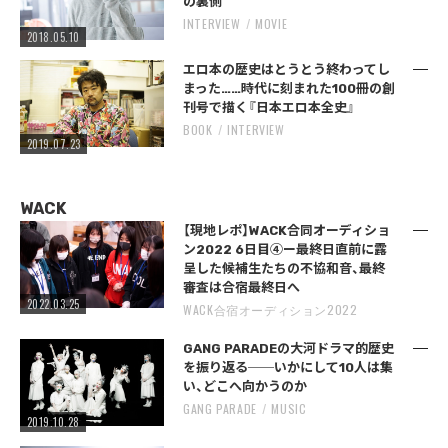
の裏側
INTERVIEW
MOVIE
2018.05.10
エロ本の歴史はとうとう終わってし
まった……時代に刻まれた100冊の創
刊号で描く『日本エロ本全史』
BOOK
INTERVIEW
2019.07.23
WACK
【現地レポ】WACK合同オーディショ
ン2022 6日目④ー最終日直前に露
呈した候補生たちの不協和音、最終
審査は合宿最終日へ
2022.03.25
WACK合宿オーディション2022
GANG PARADEの大河ドラマ的歴史
を振り返る──いかにして10人は集
い、どこへ向かうのか
GANG PARADE
MUSIC
2019.10.28