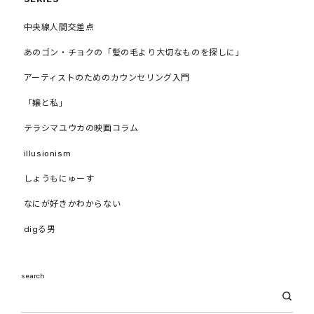
中央線人間交差点
あのゴン・チョクの「髪の毛より大切なものを探しに」
アーティストのためのカウンセリング入門
「嬢と私」
テラシマユウカの映画コラム
illusionism
しょうもにゅーす
なにが好きかわからない
digる男
search