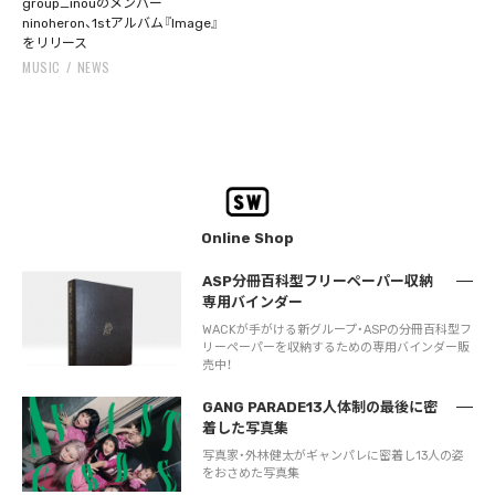
group_inouのメンバー
ninoheron、1stアルバム『Image』
をリリース
MUSIC
NEWS
Online Shop
ASP分冊百科型フリーペーパー収納
専用バインダー
WACKが手がける新グループ・ASPの分冊百科型フ
リーペーパーを収納するための専用バインダー販
売中！
GANG PARADE13人体制の最後に密
着した写真集
写真家・外林健太がギャンパレに密着し13人の姿
をおさめた写真集