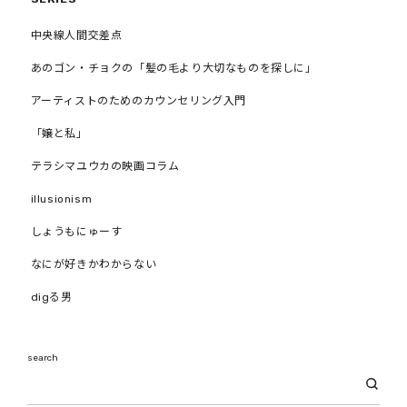
中央線人間交差点
あのゴン・チョクの「髪の毛より大切なものを探しに」
アーティストのためのカウンセリング入門
「嬢と私」
テラシマユウカの映画コラム
illusionism
しょうもにゅーす
なにが好きかわからない
digる男
search