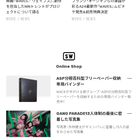
映画『WAVES／ウェイブス』、劇伴
フランク・オーシャンらの楽曲が
を担当したNINトレントがプロジ
彩るA24最新作『WAVES』ムビチ
ェクトについて語る
ケ発売&前売特典決定
MOVIE
NEWS
MOVIE
NEWS
Online Shop
ASP分冊百科型フリーペーパー収納
専用バインダー
WACKが手がける新グループ・ASPの分冊百科型フ
リーペーパーを収納するための専用バインダー販
売中！
GANG PARADE13人体制の最後に密
着した写真集
写真家・外林健太がギャンパレに密着し13人の姿
をおさめた写真集