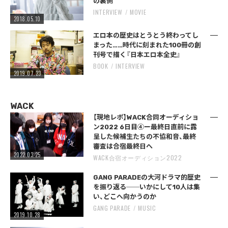
の裏側
INTERVIEW
MOVIE
2018.05.10
エロ本の歴史はとうとう終わってし
まった……時代に刻まれた100冊の創
刊号で描く『日本エロ本全史』
BOOK
INTERVIEW
2019.07.23
WACK
【現地レポ】WACK合同オーディショ
ン2022 6日目④ー最終日直前に露
呈した候補生たちの不協和音、最終
審査は合宿最終日へ
2022.03.25
WACK合宿オーディション2022
GANG PARADEの大河ドラマ的歴史
を振り返る──いかにして10人は集
い、どこへ向かうのか
GANG PARADE
MUSIC
2019.10.28