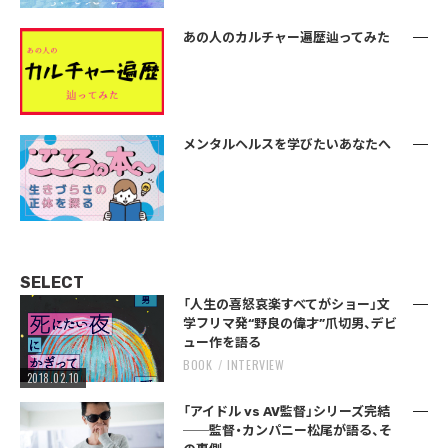
あの人のカルチャー遍歴辿ってみた
メンタルヘルスを学びたいあなたへ
SELECT
「人生の喜怒哀楽すべてがショー」文
学フリマ発“野良の偉才”爪切男、デビ
ュー作を語る
BOOK
INTERVIEW
2018.02.10
「アイドル vs AV監督」シリーズ完結
──監督・カンパニー松尾が語る、そ