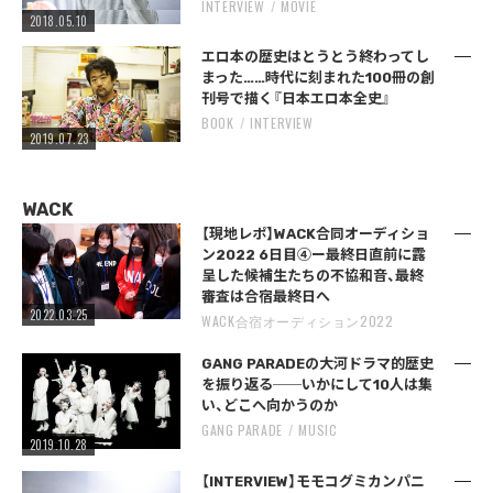
INTERVIEW
MOVIE
2018.05.10
エロ本の歴史はとうとう終わってし
まった……時代に刻まれた100冊の創
刊号で描く『日本エロ本全史』
BOOK
INTERVIEW
2019.07.23
WACK
【現地レポ】WACK合同オーディショ
ン2022 6日目④ー最終日直前に露
呈した候補生たちの不協和音、最終
審査は合宿最終日へ
2022.03.25
WACK合宿オーディション2022
GANG PARADEの大河ドラマ的歴史
を振り返る──いかにして10人は集
い、どこへ向かうのか
GANG PARADE
MUSIC
2019.10.28
【INTERVIEW】モモコグミカンパニ