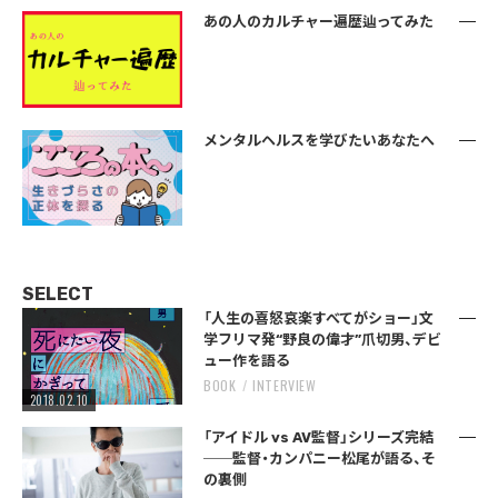
あの人のカルチャー遍歴辿ってみた
メンタルヘルスを学びたいあなたへ
SELECT
「人生の喜怒哀楽すべてがショー」文
学フリマ発“野良の偉才”爪切男、デビ
ュー作を語る
BOOK
INTERVIEW
2018.02.10
「アイドル vs AV監督」シリーズ完結
──監督・カンパニー松尾が語る、そ
の裏側