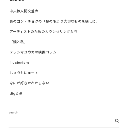
中央線人間交差点
あのゴン・チョクの「髪の毛より大切なものを探しに」
アーティストのためのカウンセリング入門
「嬢と私」
テラシマユウカの映画コラム
illusionism
しょうもにゅーす
なにが好きかわからない
digる男
search