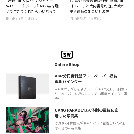
【連載】BiSソロ・インタビュー
【対談】「最後の青森開催」直前、BiS
Vol.1──ゴ・ジーラ「BiSの曲を聴
ゴ・ジーラと大内雷電&成田大致が
いて生きてくれたらいいなって」
語る運命の出会いと現在
INTERVIEW
MUSIC
INTERVIEW
MUSIC
Online Shop
ASP分冊百科型フリーペーパー収納
専用バインダー
WACKが手がける新グループ・ASPの分冊百科型フ
リーペーパーを収納するための専用バインダー販
売中！
GANG PARADE13人体制の最後に密
着した写真集
写真家・外林健太がギャンパレに密着し13人の姿
をおさめた写真集