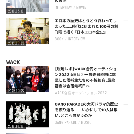
の裏側
INTERVIEW
MOVIE
2018.05.10
エロ本の歴史はとうとう終わってし
まった……時代に刻まれた100冊の創
刊号で描く『日本エロ本全史』
BOOK
INTERVIEW
2019.07.23
WACK
【現地レポ】WACK合同オーディショ
ン2022 6日目④ー最終日直前に露
呈した候補生たちの不協和音、最終
審査は合宿最終日へ
2022.03.25
WACK合宿オーディション2022
GANG PARADEの大河ドラマ的歴史
を振り返る──いかにして10人は集
い、どこへ向かうのか
GANG PARADE
MUSIC
2019.10.28