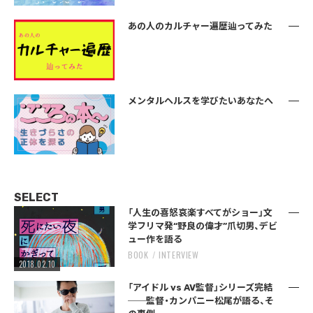
あの人のカルチャー遍歴辿ってみた
メンタルヘルスを学びたいあなたへ
SELECT
「人生の喜怒哀楽すべてがショー」文
学フリマ発“野良の偉才”爪切男、デビ
ュー作を語る
BOOK
INTERVIEW
2018.02.10
「アイドル vs AV監督」シリーズ完結
──監督・カンパニー松尾が語る、そ