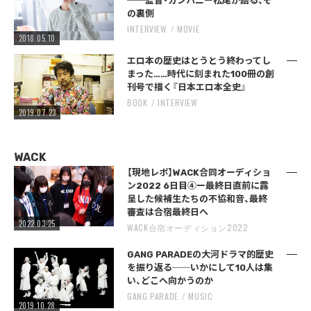
──監督・カンパニー松尾が語る、そ
の裏側
INTERVIEW
MOVIE
2018.05.10
エロ本の歴史はとうとう終わってし
まった……時代に刻まれた100冊の創
刊号で描く『日本エロ本全史』
BOOK
INTERVIEW
2019.07.23
WACK
【現地レポ】WACK合同オーディショ
ン2022 6日目④ー最終日直前に露
呈した候補生たちの不協和音、最終
審査は合宿最終日へ
2022.03.25
WACK合宿オーディション2022
GANG PARADEの大河ドラマ的歴史
を振り返る──いかにして10人は集
い、どこへ向かうのか
GANG PARADE
MUSIC
2019.10.28