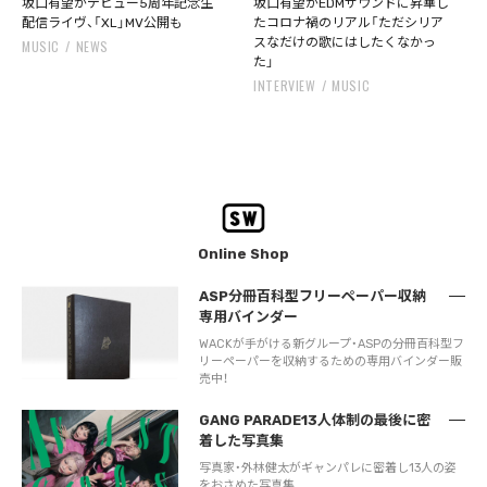
坂口有望がデビュー5周年記念生
坂口有望がEDMサウンドに昇華し
配信ライヴ、「XL」MV公開も
たコロナ禍のリアル「ただシリア
スなだけの歌にはしたくなかっ
MUSIC
NEWS
た」
INTERVIEW
MUSIC
Online Shop
ASP分冊百科型フリーペーパー収納
専用バインダー
WACKが手がける新グループ・ASPの分冊百科型フ
リーペーパーを収納するための専用バインダー販
売中！
GANG PARADE13人体制の最後に密
着した写真集
写真家・外林健太がギャンパレに密着し13人の姿
をおさめた写真集