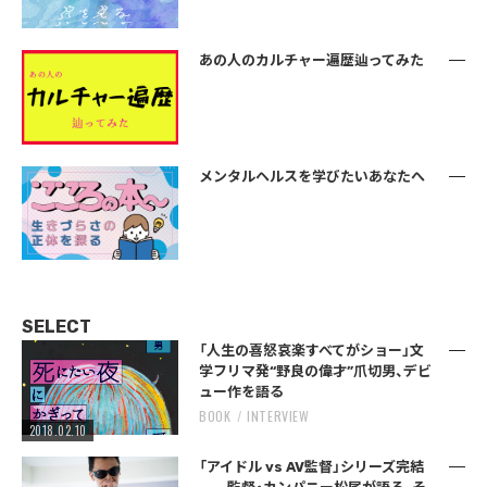
あの人のカルチャー遍歴辿ってみた
メンタルヘルスを学びたいあなたへ
SELECT
「人生の喜怒哀楽すべてがショー」文
学フリマ発“野良の偉才”爪切男、デビ
ュー作を語る
BOOK
INTERVIEW
2018.02.10
「アイドル vs AV監督」シリーズ完結