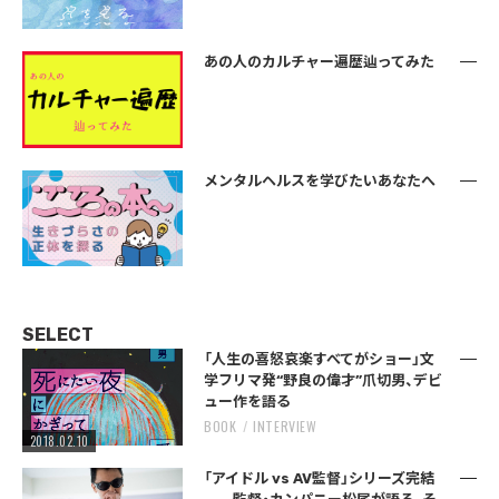
あの人のカルチャー遍歴辿ってみた
メンタルヘルスを学びたいあなたへ
SELECT
「人生の喜怒哀楽すべてがショー」文
学フリマ発“野良の偉才”爪切男、デビ
ュー作を語る
BOOK
INTERVIEW
2018.02.10
「アイドル vs AV監督」シリーズ完結