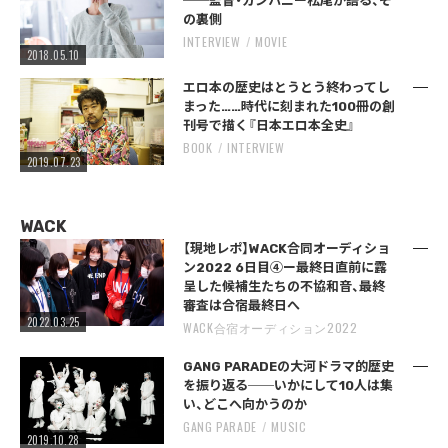
──監督・カンパニー松尾が語る、そ
の裏側
INTERVIEW
MOVIE
2018.05.10
エロ本の歴史はとうとう終わってし
まった……時代に刻まれた100冊の創
刊号で描く『日本エロ本全史』
BOOK
INTERVIEW
2019.07.23
WACK
【現地レポ】WACK合同オーディショ
ン2022 6日目④ー最終日直前に露
呈した候補生たちの不協和音、最終
審査は合宿最終日へ
2022.03.25
WACK合宿オーディション2022
GANG PARADEの大河ドラマ的歴史
を振り返る──いかにして10人は集
い、どこへ向かうのか
GANG PARADE
MUSIC
2019.10.28