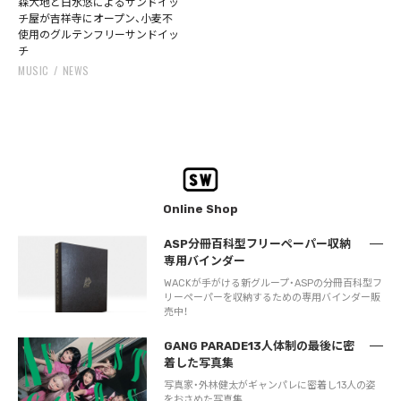
森大地と白水悠によるサンドイッ
チ屋が吉祥寺にオープン、小麦不
使用のグルテンフリーサンドイッ
チ
MUSIC
NEWS
Online Shop
ASP分冊百科型フリーペーパー収納
専用バインダー
WACKが手がける新グループ・ASPの分冊百科型フ
リーペーパーを収納するための専用バインダー販
売中！
GANG PARADE13人体制の最後に密
着した写真集
写真家・外林健太がギャンパレに密着し13人の姿
をおさめた写真集