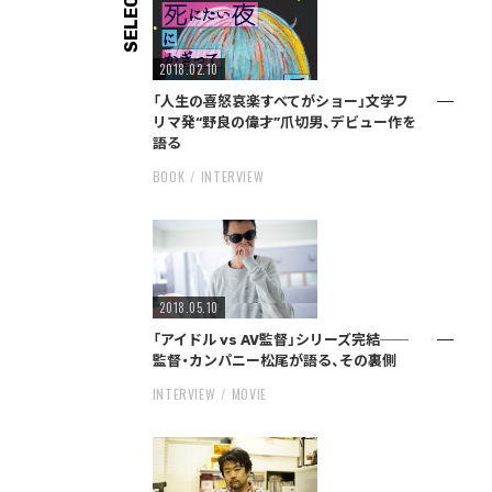
SELECT
2018.02.10
「人生の喜怒哀楽すべてがショー」文学フ
リマ発“野良の偉才”爪切男、デビュー作を
語る
BOOK
INTERVIEW
2018.05.10
「アイドル vs AV監督」シリーズ完結──
監督・カンパニー松尾が語る、その裏側
INTERVIEW
MOVIE