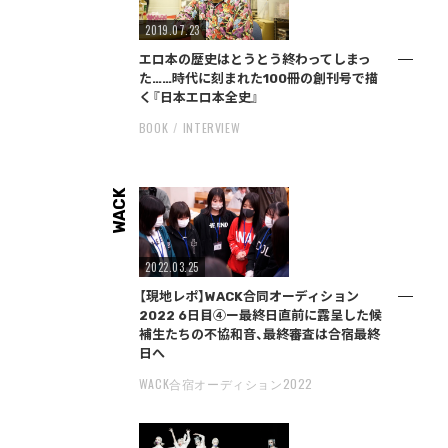
2019.07.23
エロ本の歴史はとうとう終わってしまっ
た……時代に刻まれた100冊の創刊号で描
く『日本エロ本全史』
BOOK
INTERVIEW
WACK
2022.03.25
【現地レポ】WACK合同オーディション
2022 6日目④ー最終日直前に露呈した候
補生たちの不協和音、最終審査は合宿最終
日へ
WACK合宿オーディション2022