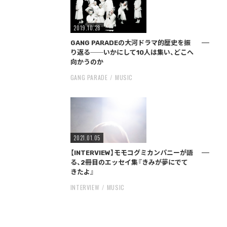
2019.10.28
GANG PARADEの大河ドラマ的歴史を振
り返る──いかにして10人は集い、どこへ
向かうのか
GANG PARADE
MUSIC
2021.01.05
【INTERVIEW】モモコグミカンパニーが語
る、2冊目のエッセイ集『きみが夢にでて
きたよ』
INTERVIEW
MUSIC