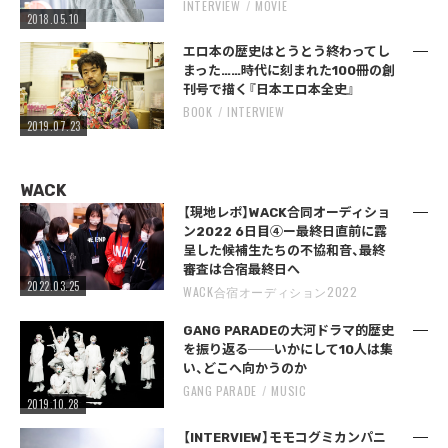
INTERVIEW
MOVIE
2018.05.10
エロ本の歴史はとうとう終わってし
まった……時代に刻まれた100冊の創
刊号で描く『日本エロ本全史』
BOOK
INTERVIEW
2019.07.23
WACK
【現地レポ】WACK合同オーディショ
ン2022 6日目④ー最終日直前に露
呈した候補生たちの不協和音、最終
審査は合宿最終日へ
2022.03.25
WACK合宿オーディション2022
GANG PARADEの大河ドラマ的歴史
を振り返る──いかにして10人は集
い、どこへ向かうのか
GANG PARADE
MUSIC
2019.10.28
【INTERVIEW】モモコグミカンパニ