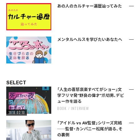
あの人のカルチャー遍歴辿ってみた
メンタルヘルスを学びたいあなたへ
SELECT
「人生の喜怒哀楽すべてがショー」文
学フリマ発“野良の偉才”爪切男、デビ
ュー作を語る
BOOK
INTERVIEW
2018.02.10
「アイドル vs AV監督」シリーズ完結
──監督・カンパニー松尾が語る、そ
の裏側