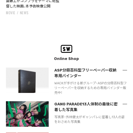
齋藤工がコンプラをテーマに総監
督した映画、本予告映像公開
MOVIE
NEWS
Online Shop
ASP分冊百科型フリーペーパー収納
専用バインダー
WACKが手がける新グループ・ASPの分冊百科型フ
リーペーパーを収納するための専用バインダー販
売中！
GANG PARADE13人体制の最後に密
着した写真集
写真家・外林健太がギャンパレに密着し13人の姿
をおさめた写真集