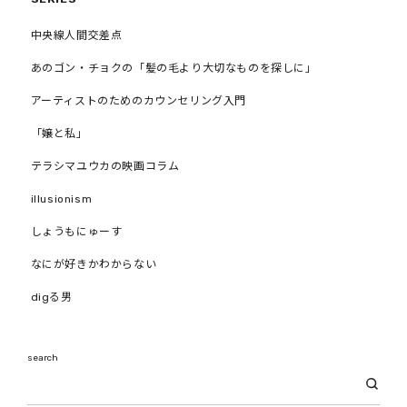
中央線人間交差点
あのゴン・チョクの「髪の毛より大切なものを探しに」
アーティストのためのカウンセリング入門
「嬢と私」
テラシマユウカの映画コラム
illusionism
しょうもにゅーす
なにが好きかわからない
digる男
search