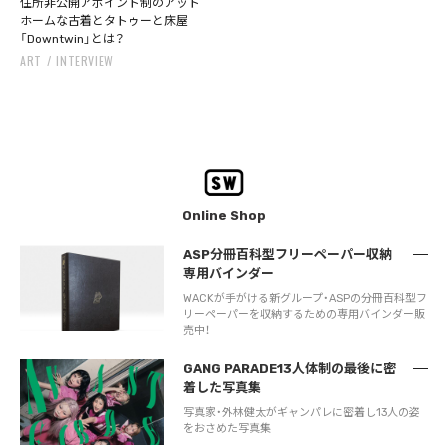
住所非公開アポイント制のアット
ホームな古着とタトゥーと床屋
「Downtwin」とは？
ART
INTERVIEW
Online Shop
ASP分冊百科型フリーペーパー収納
専用バインダー
WACKが手がける新グループ・ASPの分冊百科型フ
リーペーパーを収納するための専用バインダー販
売中！
GANG PARADE13人体制の最後に密
着した写真集
写真家・外林健太がギャンパレに密着し13人の姿
をおさめた写真集