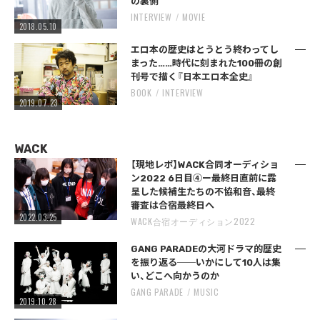
の裏側
INTERVIEW
MOVIE
2018.05.10
エロ本の歴史はとうとう終わってし
まった……時代に刻まれた100冊の創
刊号で描く『日本エロ本全史』
BOOK
INTERVIEW
2019.07.23
WACK
【現地レポ】WACK合同オーディショ
ン2022 6日目④ー最終日直前に露
呈した候補生たちの不協和音、最終
審査は合宿最終日へ
2022.03.25
WACK合宿オーディション2022
GANG PARADEの大河ドラマ的歴史
を振り返る──いかにして10人は集
い、どこへ向かうのか
GANG PARADE
MUSIC
2019.10.28