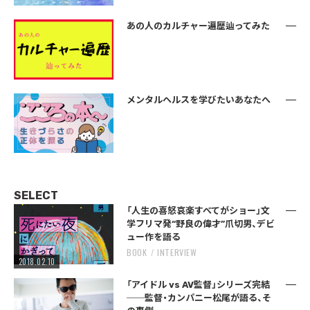
あの人のカルチャー遍歴辿ってみた
メンタルヘルスを学びたいあなたへ
SELECT
「人生の喜怒哀楽すべてがショー」文
学フリマ発“野良の偉才”爪切男、デビ
ュー作を語る
BOOK
INTERVIEW
2018.02.10
「アイドル vs AV監督」シリーズ完結
──監督・カンパニー松尾が語る、そ