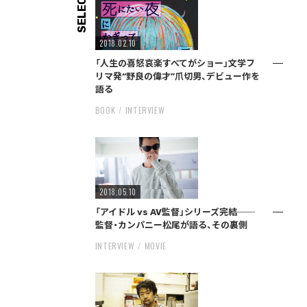
SELECT
2018.02.10
「人生の喜怒哀楽すべてがショー」文学フ
リマ発“野良の偉才”爪切男、デビュー作を
語る
BOOK
INTERVIEW
2018.05.10
「アイドル vs AV監督」シリーズ完結──
監督・カンパニー松尾が語る、その裏側
INTERVIEW
MOVIE