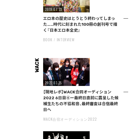
2019.07.23
エロ本の歴史はとうとう終わってしまっ
た……時代に刻まれた100冊の創刊号で描
く『日本エロ本全史』
BOOK
INTERVIEW
WACK
2022.03.25
【現地レポ】WACK合同オーディション
2022 6日目④ー最終日直前に露呈した候
補生たちの不協和音、最終審査は合宿最終
日へ
WACK合宿オーディション2022