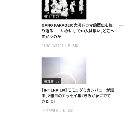
2019.10.28
GANG PARADEの大河ドラマ的歴史を振
り返る──いかにして10人は集い、どこへ
向かうのか
GANG PARADE
MUSIC
2021.01.05
【INTERVIEW】モモコグミカンパニーが語
る、2冊目のエッセイ集『きみが夢にでて
きたよ』
INTERVIEW
MUSIC