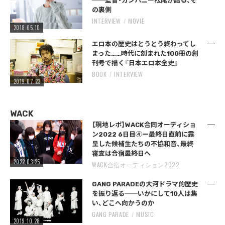
──監督・カンパニー松尾が語る、そ
の裏側
INTERVIEW
MOVIE
2018.05.10
エロ本の歴史はとうとう終わってし
まった……時代に刻まれた100冊の創
刊号で描く『日本エロ本全史』
BOOK
INTERVIEW
2019.07.23
WACK
【現地レポ】WACK合同オーディショ
ン2022 6日目④ー最終日直前に露
呈した候補生たちの不協和音、最終
審査は合宿最終日へ
2022.03.25
WACK合宿オーディション2022
GANG PARADEの大河ドラマ的歴史
を振り返る──いかにして10人は集
い、どこへ向かうのか
GANG PARADE
MUSIC
2019.10.28