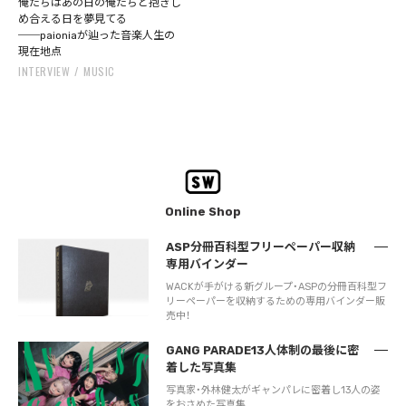
俺たちはあの日の俺たちと抱きし
め合える日を夢見てる
──paioniaが辿った音楽人生の
現在地点
INTERVIEW
MUSIC
Online Shop
ASP分冊百科型フリーペーパー収納
専用バインダー
WACKが手がける新グループ・ASPの分冊百科型フ
リーペーパーを収納するための専用バインダー販
売中！
GANG PARADE13人体制の最後に密
着した写真集
写真家・外林健太がギャンパレに密着し13人の姿
をおさめた写真集