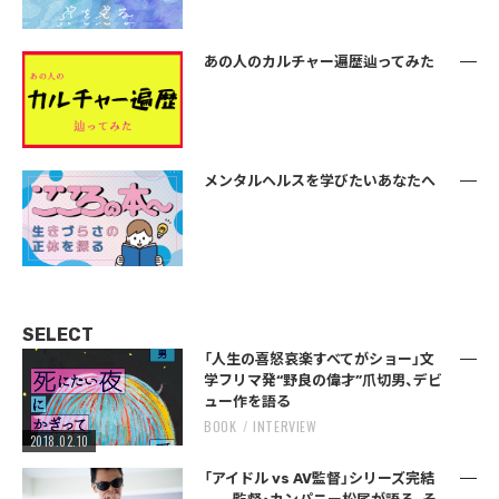
あの人のカルチャー遍歴辿ってみた
メンタルヘルスを学びたいあなたへ
SELECT
「人生の喜怒哀楽すべてがショー」文
学フリマ発“野良の偉才”爪切男、デビ
ュー作を語る
BOOK
INTERVIEW
2018.02.10
「アイドル vs AV監督」シリーズ完結