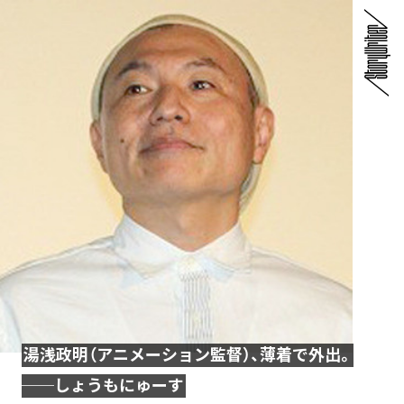
湯浅政明（アニメーション監督）、薄着で外出。
──しょうもにゅーす