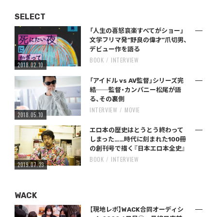
SELECT
「人生の喜怒哀楽すべてがショー」
文学フリマ発“野良の偉才”爪切男、
デビュー作を語る
BOOK
INTERVIEW
2018.02.10
「アイドル vs AV監督」シリーズ完
結──監督・カンパニー松尾が語
る、その裏側
INTERVIEW
MOVIE
2018.05.10
エロ本の歴史はとうとう終わって
しまった……時代に刻まれた100冊
の創刊号で描く『日本エロ本全史』
BOOK
INTERVIEW
2019.07.23
WACK
【現地レポ】WACK合同オーディシ