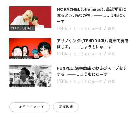
Warning
/home/storywriter/storywriter.tokyo/public_html/wp-content/themes/StoryWriter/single.php
on line
: Undefined variable $post_id in
242
MC RACHEL（chelmico）、最近写真に
写るとき、光りがち。──しょうもにゅ
ーす
2018年3月26日
SPECIAL
しょうもにゅーす
連載
Warning
/home/storywriter/storywriter.tokyo/public_html/wp-content/themes/StoryWriter/single.php
on line
: Undefined variable $post_id in
242
アサノケンジ（TENDOUJI）、電車で鼻を
ほじる。──しょうもにゅーす
SPECIAL
しょうもにゅーす
連載
2018年2月27日
Warning
/home/storywriter/storywriter.tokyo/public_html/wp-content/themes/StoryWriter/single.php
on line
: Undefined variable $post_id in
242
PUNPEE、満幸商店でわさびスープをす
する。──しょうもにゅーす
SPECIAL
しょうもにゅーす
連載
2018年2月23日
しょうもにゅーす
湯浅政明