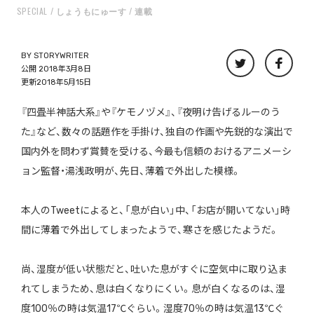
SPECIAL
しょうもにゅーす
連載
BY
STORYWRITER
公開 2018年3月8日
更新2018年5月15日
『四畳半神話大系』や『ケモノヅメ』、『夜明け告げるルーのう
た』など、数々の話題作を手掛け、独自の作画や先鋭的な演出で
国内外を問わず賞賛を受ける、今最も信頼のおけるアニメーシ
ョン監督・湯浅政明が、先日、薄着で外出した模様。
本人のTweetによると、「息が白い」中、「お店が開いてない」時
間に薄着で外出してしまったようで、寒さを感じたようだ。
尚、湿度が低い状態だと、吐いた息がすぐに空気中に取り込ま
れてしまうため、息は白くなりにくい。息が白くなるのは、湿
度100％の時は気温17℃ぐらい。湿度70％の時は気温13℃ぐ