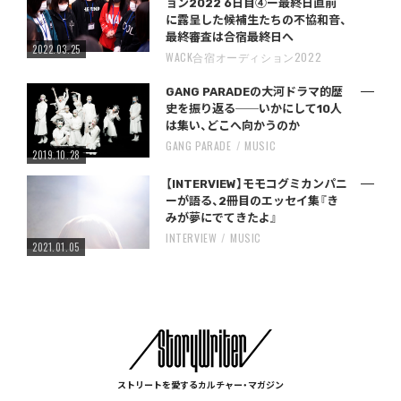
ョン2022 6日目④ー最終日直前
に露呈した候補生たちの不協和音、
最終審査は合宿最終日へ
2022.03.25
WACK合宿オーディション2022
GANG PARADEの大河ドラマ的歴
史を振り返る──いかにして10人
は集い、どこへ向かうのか
GANG PARADE
MUSIC
2019.10.28
【INTERVIEW】モモコグミカンパニ
ーが語る、2冊目のエッセイ集『き
みが夢にでてきたよ』
INTERVIEW
MUSIC
2021.01.05
ストリートを愛するカルチャー・マガジン