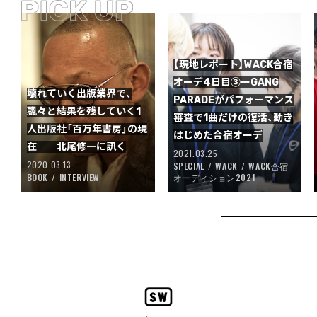
【現地レポート】WACK合宿
オーデ4日目③ーGANG
壊れていく出版業界で、
PARADEがパフォーマンス
飄々と結果を残していく1
審査で1曲だけの復活、動き
人出版社「百万年書房」の現
はじめた合宿オーデ
在──北尾修一に訊く
2021.03.25
2020.03.13
SPECIAL
WACK
WACK合宿
BOOK
INTERVIEW
オーディション2021