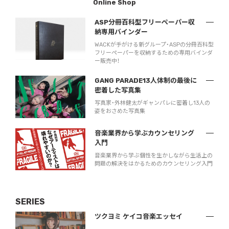
Online Shop
ASP分冊百科型フリーペーパー収
納専用バインダー
WACKが手がける新グループ・ASPの分冊百科型
フリーペーパーを収納するための専用バインダ
ー販売中！
GANG PARADE13人体制の最後に
密着した写真集
写真家・外林健太がギャンパレに密着し13人の
姿をおさめた写真集
音楽業界から学ぶカウンセリング
入門
音楽業界から学ぶ個性を生かしながら生活上の
問題の解決をはかるためのカウンセリング入門
SERIES
ツクヨミ ケイコ音楽エッセイ