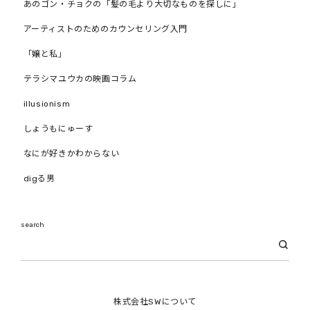
あのゴン・チョクの「髪の毛より大切なものを探しに」
アーティストのためのカウンセリング入門
「嬢と私」
テラシマユウカの映画コラム
illusionism
しょうもにゅーす
なにが好きかわからない
digる男
search
株式会社SWについて