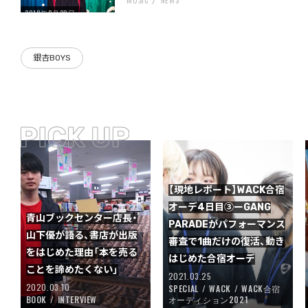
2018年8月20日
銀杏BOYS
【現地レポート】WACK合宿
オーデ4日目③ーGANG
青山ブックセンター店長・
PARADEがパフォーマンス
山下優が語る、書店が出版
審査で1曲だけの復活、動き
をはじめた理由「本を売る
はじめた合宿オーデ
ことを諦めたくない」
2021.03.25
2020.03.10
SPECIAL
WACK
WACK合宿
BOOK
INTERVIEW
オーディション2021