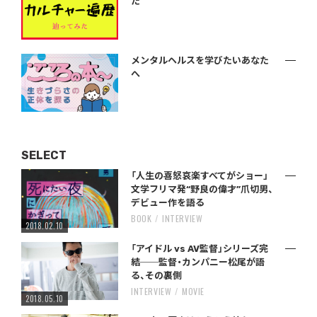
た
メンタルヘルスを学びたいあなた
へ
SELECT
「人生の喜怒哀楽すべてがショー」
文学フリマ発“野良の偉才”爪切男、
デビュー作を語る
BOOK
INTERVIEW
2018.02.10
「アイドル vs AV監督」シリーズ完
結──監督・カンパニー松尾が語
る、その裏側
INTERVIEW
MOVIE
2018.05.10