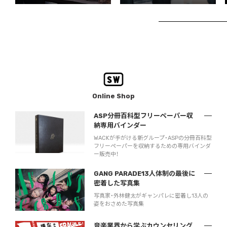
Online Shop
ASP分冊百科型フリーペーパー収
納専用バインダー
WACKが手がける新グループ・ASPの分冊百科型
フリーペーパーを収納するための専用バインダ
ー販売中！
GANG PARADE13人体制の最後に
密着した写真集
写真家・外林健太がギャンパレに密着し13人の
姿をおさめた写真集
音楽業界から学ぶカウンセリング