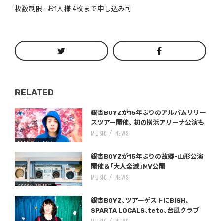
枚数制限 : お1人様 4枚まで申し込み可
RELATED
Warning
/home/storywriter/storywriter.tokyo/public_html/wp-content/themes/StoryWriter/single.php
on line
: Undefined variable $post_id in
242
銀杏BOYZが15年ぶりのアルバムリリー
スツアー開催、 初の横浜アリーナ公演も
MUSIC
NEWS
2020年2月27日
Warning
/home/storywriter/storywriter.tokyo/public_html/wp-content/themes/StoryWriter/single.php
on line
: Undefined variable $post_id in
242
銀杏BOYZが15年ぶりの故郷・山形公演
開催＆「大人全滅」MV公開
MUSIC
NEWS
2020年1月15日
Warning
/home/storywriter/storywriter.tokyo/public_html/wp-content/themes/StoryWriter/single.php
on line
: Undefined variable $post_id in
242
銀杏BOYZ、ツアーゲストにBiSH、
SPARTA LOCALS、teto、台風クラブ
MUSIC
NEWS