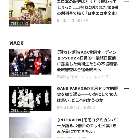
エロ本の歴史はとうとう終わって
しまった……時代に刻まれた100冊
の創刊号で描く『日本エロ本全史』
BOOK
INTERVIEW
2019.07.23
WACK
【現地レポ】WACK合同オーディシ
ョン2022 6日目④ー最終日直前
に露呈した候補生たちの不協和音、
最終審査は合宿最終日へ
2022.03.25
WACK合宿オーディション2022
GANG PARADEの大河ドラマ的歴
史を振り返る──いかにして10人
は集い、どこへ向かうのか
GANG PARADE
MUSIC
2019.10.28
【INTERVIEW】モモコグミカンパニ
ーが語る、2冊目のエッセイ集『き
みが夢にでてきたよ』