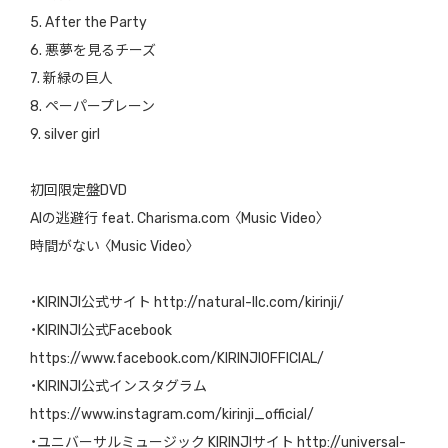
5. After the Party
6.
悪夢を見るチーズ
7.
新緑の巨人
8.
ペーパープレーン
9. silver girl
初回限定盤
DVD
AI
の逃避行
feat. Charisma.com
〈
Music Video
〉
時間がない
〈
Music Video
〉
・
KIRINJI
公式サイト
http://natural-llc.com/kirinji/
・
KIRINJI
公式
Facebook
https://www.facebook.com/KIRINJIOFFICIAL/
・
KIRINJI
公式インスタグラム
https://www.instagram.com/kirinji_official/
・ユニバーサルミュージック
KIRINJI
サイト
http://universal-