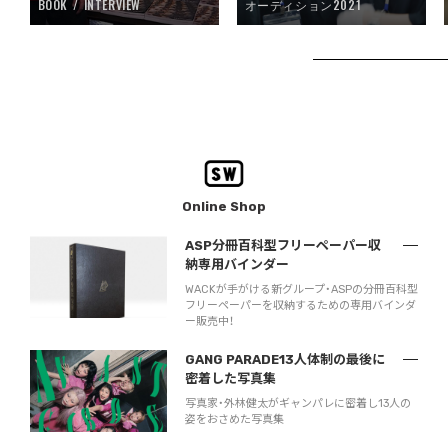
BOOK
INTERVIEW
オーディション2021
Online Shop
ASP分冊百科型フリーペーパー収
納専用バインダー
WACKが手がける新グループ・ASPの分冊百科型
フリーペーパーを収納するための専用バインダ
ー販売中！
GANG PARADE13人体制の最後に
密着した写真集
写真家・外林健太がギャンパレに密着し13人の
姿をおさめた写真集