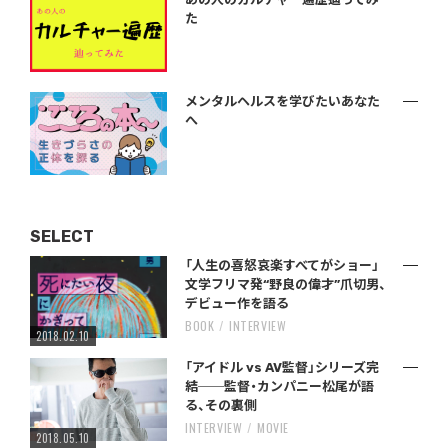
た
メンタルヘルスを学びたいあなた
へ
SELECT
「人生の喜怒哀楽すべてがショー」
文学フリマ発“野良の偉才”爪切男、
デビュー作を語る
BOOK
INTERVIEW
2018.02.10
「アイドル vs AV監督」シリーズ完
結──監督・カンパニー松尾が語
る、その裏側
INTERVIEW
MOVIE
2018.05.10