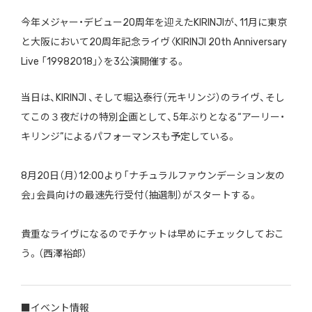
今年メジャー・デビュー
20
周年を迎えた
KIRINJI
が、
11
月に東京
と大阪において
20
周年記念ライヴ〈
KIRINJI 20th Anniversary
Live
「
19982018
」〉を
3
公演開催する。
当日は、
KIRINJI
、そして堀込泰行（元キリンジ）のライヴ、そし
てこの３夜だけの特別企画として、
5
年ぶりとなる“アーリー・
キリンジ”によるパフォーマンスも予定している。
8
月
20
日（月）
12:00
より「ナチュラルファウンデーション友の
会」会員向けの最速先行受付（抽選制）がスタートする。
貴重なライヴになるのでチケットは早めにチェックしておこ
う。（西澤裕郎）
■
イベント情報