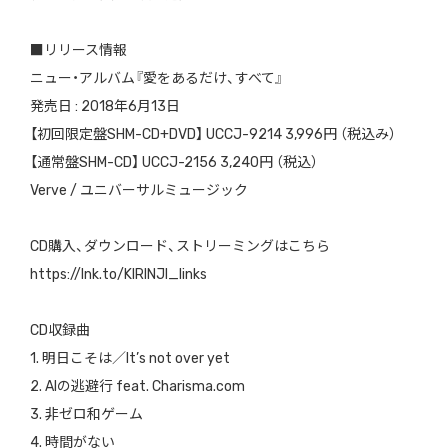
■
リリース情報
ニュー・アルバム『愛をあるだけ、すべて』
発売日
: 2018
年
6
月
13
日
【初回限定盤
SHM-CD+DVD
】
UCCJ-9214 3,996
円
（税込み）
【通常盤
SHM-CD
】
UCCJ-2156 3,240
円
（税込）
Verve /
ユニバーサルミュージック
CD
購入、ダウンロード、ストリーミングはこちら
https://lnk.to/KIRINJI_links
CD
収録曲
1.
明日こそは／
It’s not over yet
2. AI
の逃避行
feat. Charisma.com
3.
非ゼロ和ゲーム
4.
時間がない