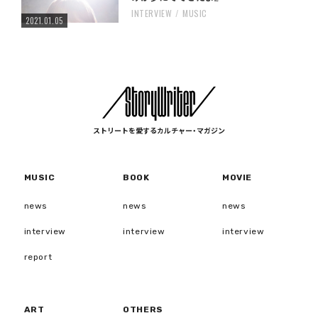
INTERVIEW
MUSIC
2021.01.05
ストリートを愛するカルチャー・マガジン
MUSIC
BOOK
MOVIE
news
news
news
interview
interview
interview
report
ART
OTHERS