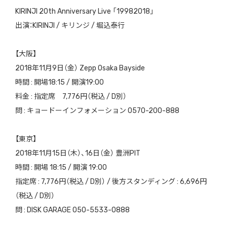
KIRINJI 20th Anniversary Live
「
19982018
」
出演：
KIRINJI /
キリンジ
/
堀込泰行
【大阪】
2018
年
11
月
9
日（金）
Zepp Osaka Bayside
時間 : 開場
18:15 /
開演
19:00
料金 : 指定席
7,776
円（税込
/ D
別）
問
:
キョードーインフォメーション
0570-200-888
【東京】
2018
年
11
月
15
日（木）、
16
日（金）
豊洲
PIT
時間 : 開場
18:15 /
開演
19:00
指定席 :
7,776
円（税込
/ D
別）
/
後方スタンディング :
6,696
円
（税込
/ D
別）
問
: DISK GARAGE 050-5533-0888