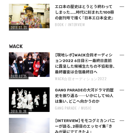
エロ本の歴史はとうとう終わって
しまった……時代に刻まれた100冊
の創刊号で描く『日本エロ本全史』
BOOK
INTERVIEW
2019.07.23
WACK
【現地レポ】WACK合同オーディシ
ョン2022 6日目④ー最終日直前
に露呈した候補生たちの不協和音、
最終審査は合宿最終日へ
2022.03.25
WACK合宿オーディション2022
GANG PARADEの大河ドラマ的歴
史を振り返る──いかにして10人
は集い、どこへ向かうのか
GANG PARADE
MUSIC
2019.10.28
【INTERVIEW】モモコグミカンパニ
ーが語る、2冊目のエッセイ集『き
みが夢にでてきたよ』