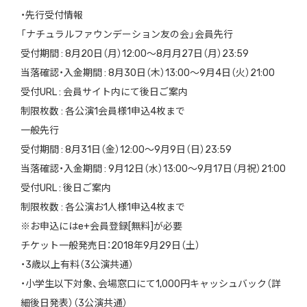
・先行受付情報
「ナチュラルファウンデーション友の会」会員先行
受付期間 :
8
月
20
日（月）
12:00
～
8
月月
27
日（月）
23:59
当落確認・入金期間 :
8
月
30
日（木）
13:00
～
9
月
4
日（火）
21:00
受付
URL
: 会員サイト内にて後日ご案内
制限枚数 : 各公演
1
会員様
1
申込
4
枚まで
一般先行
受付期間 :
8
月
31
日（金）
12:00
～
9
月
9
日（日）
23:59
当落確認・入金期間 :
9
月
12
日（水）
13:00
～
9
月
17
日（月祝）
21:00
受付
URL
: 後日ご案内
制限枚数 : 各公演お
1
人様
1
申込
4
枚まで
※
お申込には
e+
会員登録
[
無料
]
が必要
チケット一般発売日：
2018
年
9
月
29
日（土）
・
3
歳以上有料（
3
公演共通）
・小学生以下対象、会場窓口にて
1,000
円キャッシュバック（詳
細後日発表）（
3
公演共通）