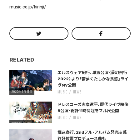
music.co.jp/kirinji/
RELATED
Warning
/home/storywriter/storywriter.tokyo/public_html/wp-content/themes/StoryWriter/single.php
on line
: Undefined variable $post_id in
242
エルスウェア紀行、単独公演〈夢幻飛行
2022〉より「鬱夢くたしかな食感」ライ
ヴMV公開
2023年1月11日
MUSIC
NEWS
Warning
/home/storywriter/storywriter.tokyo/public_html/wp-content/themes/StoryWriter/single.php
on line
: Undefined variable $post_id in
242
ドレスコーズ志磨遼平、歴代ライヴ映像
8公演・総計11時間超をフル尺公開
MUSIC
NEWS
2020年4月3日
Warning
/home/storywriter/storywriter.tokyo/public_html/wp-content/themes/StoryWriter/single.php
on line
: Undefined variable $post_id in
242
堀込泰行、2ndフル・アルバム発売＆蔦
谷好位置プロデュース曲も