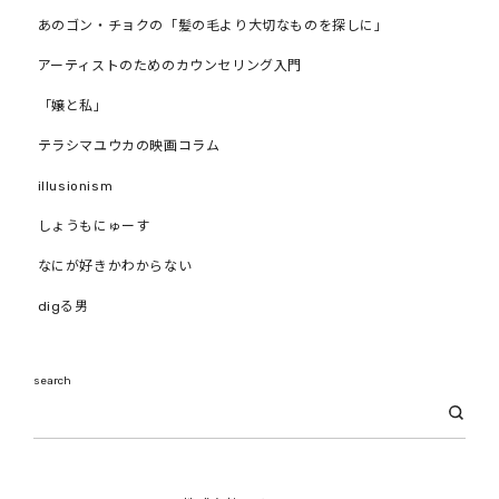
あのゴン・チョクの「髪の毛より大切なものを探しに」
アーティストのためのカウンセリング入門
「嬢と私」
テラシマユウカの映画コラム
illusionism
しょうもにゅーす
なにが好きかわからない
digる男
search