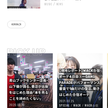
MUSIC
NEWS
2018年8月3日
KIRINJI
【現地レポート】WACK合宿
オーデ4日目③ーGANG
青山ブックセンター店長・
PARADEがパフォーマンス
山下優が語る、書店が出版
審査で1曲だけの復活、動き
をはじめた理由「本を売る
はじめた合宿オーデ
ことを諦めたくない」
2021.03.25
2020.03.10
SPECIAL
WACK
WACK合宿