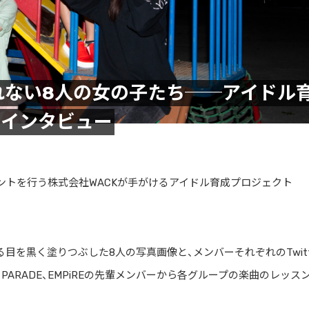
れない8人の女の子たち──アイドル
初インタビュー
Eのマネジメントを行う株式会社WACKが手がけるアイドル育成プロジェクト
る目を黒く塗りつぶした8人の写真画像と、メンバーそれぞれのTwitt
NG PARADE、EMPiREの先輩メンバーから各グループの楽曲のレッス