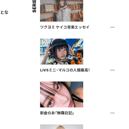
SERIES
ーとな
ツクヨミ ケイコ音楽エッセイ
LiVSミニ・マルコの人間最高！
新倉のあ「無職日記」