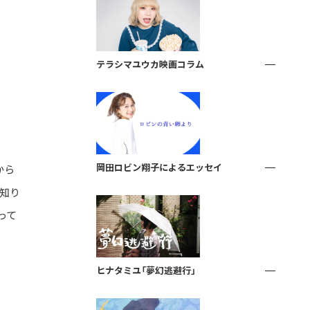
テラシマユウカ映画コラム
岡田ロビン翔子によるエッセイ
から
を知り
って
ヒナタミユ「夢幻逃避行」