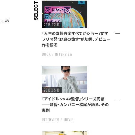
SELECT
…。あ
2018.02.10
「人生の喜怒哀楽すべてがショー」文学
フリマ発“野良の偉才”爪切男、デビュー
作を語る
BOOK
INTERVIEW
2018.05.10
「アイドル vs AV監督」シリーズ完結
──監督・カンパニー松尾が語る、その
裏側
INTERVIEW
MOVIE