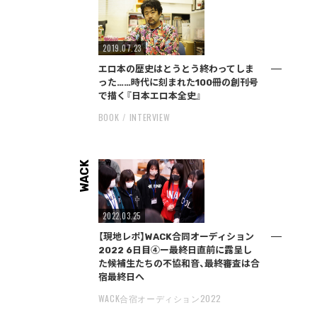
2019.07.23
エロ本の歴史はとうとう終わってしま
った……時代に刻まれた100冊の創刊号
で描く『日本エロ本全史』
BOOK
INTERVIEW
WACK
2022.03.25
【現地レポ】WACK合同オーディション
2022 6日目④ー最終日直前に露呈し
た候補生たちの不協和音、最終審査は合
宿最終日へ
WACK合宿オーディション2022