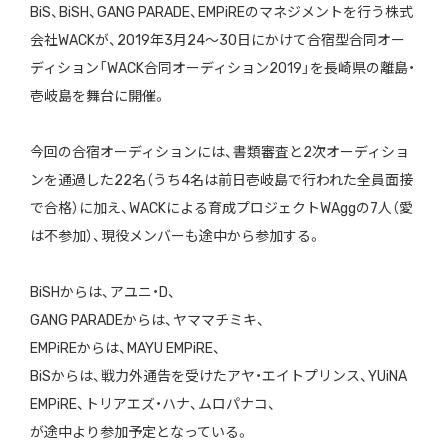
BiS
、
BiSH
、
GANG PARADE
、
EMPiRE
のマネジメントを行う株式
会社
WACK
が、2019年
3
月24～30日にかけて合宿型合同オー
ディション「
WACK
合同オーディション2019」を長崎県の離島・
壱岐島を舞台に開催。
今回の合宿オーディションには、書類審査と2次オーディショ
ンを通過した
22
名（うち4名は前日壱岐島で行われた全員面接
で合格）に加え、WACKによる育成プロジェクトWAggの7人（愛
は不参加）、現役メンバーも途中から参加する。
BiSH
からは、アユニ・D、
GANG PARADE
からは、ヤママチミキ、
EMPiRE
からは、MAYU EMPiRE、
BiS
からは、戦力外通告を受けたアヤ・エイトプリンス、YUiNA
EMPiRE、トリアエズ・ハナ、ムロパナコ、
が途中より参加予定となっている。