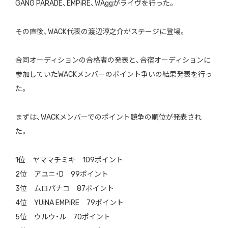
GANG PARADE
、
EMPiRE、WAgg
がライヴを行った。
その直後、
WACK
代表の渡辺淳之介がステージに登場。
合同オーディションの合格者の発表と、合宿オーディションに
参加していた
WACK
メンバーのポイント争いの結果発表を行っ
た。
まずは、
WACK
メンバーでのポイント競争の順位が発表され
た。
1位 ヤママチミキ 109ポイント
2位 アユニ・D 99ポイント
3位 ムロパナコ 87ポイント
4位 YUiNA EMPiRE 79ポイント
5位 ウルウ・ル 70ポイント