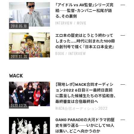
「アイドル vs AV監督」シリーズ完
結──監督・カンパニー松尾が語
る、その裏側
INTERVIEW
MOVIE
2018.05.10
エロ本の歴史はとうとう終わって
しまった……時代に刻まれた100冊
の創刊号で描く『日本エロ本全史』
BOOK
INTERVIEW
2019.07.23
WACK
【現地レポ】WACK合同オーディシ
ョン2022 6日目④ー最終日直前
に露呈した候補生たちの不協和音、
最終審査は合宿最終日へ
2022.03.25
WACK合宿オーディション2022
GANG PARADEの大河ドラマ的歴
史を振り返る──いかにして10人
は集い、どこへ向かうのか