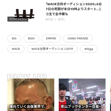
Warning
/home/storywriter/storywriter.tokyo/public_html/wp-content/themes/StoryWriter/single.php
on line
: Undefined variable $post_id in
242
「WACK合同オーディション2020」6泊
7日の死闘が本日13時よりスタート、ニ
コ生で全中継も
2020年3月22日
MUSIC
NEWS
BiS
BiSH
EMPiRE
GANG PARADE
WACK
WACK合宿オーディション2019
WAgg
壊れていく出版業界で、
青山ブックセンター店長・