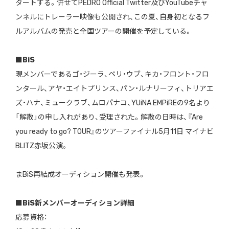
タートする。併せてPEDRO Official Twitter及びYouTubeチャ
ンネルにトレーラー映像も公開され、この夏、自身初となるフ
ルアルバムの発売と全国ツアーの開催を予定している。
■BiS
現メンバーであるゴ・ジーラ、ペリ・ウブ、キカ・フロント・フロ
ンタール、アヤ・エイトプリンス、パン・ルナリーフィ、トリアエ
ズ・ハナ、ミュークラブ、ムロパナコ、YUiNA EMPiREの9名より
「解散」の申し入れがあり、受理された。解散の日時は、『Are
you ready to go? TOUR』のツアーファイナル5月11日 マイナビ
BLITZ赤坂公演。
まBiS再結成オーディション開催も発表。
■BiS新メンバーオーディション詳細
応募資格：