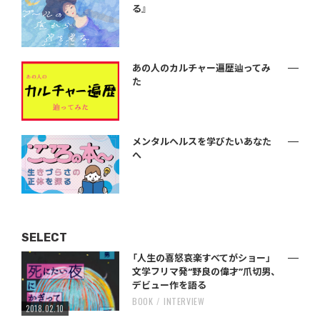
る』
あの人のカルチャー遍歴辿ってみ
た
メンタルヘルスを学びたいあなた
へ
SELECT
「人生の喜怒哀楽すべてがショー」
文学フリマ発“野良の偉才”爪切男、
デビュー作を語る
BOOK
INTERVIEW
2018.02.10