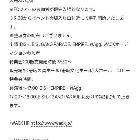
入場料：無料
※FCツアーの参加者が優先入場となります。
※9:00からイベント会場入り口付近にて整列開始いたしま
す。
※整理券の配布はございません。
出演：BiSH、BiS、GANG PARADE、EMPiRE、WAgg、WACKオーデ
ィション参加者
特典会：CD販売開始時間：9:30〜
販売場所：壱岐の島ホール（壱岐文化ホール）大ホール ロビー
特典会時間：
終演後〜17:00：BiS／EMPiRE／WAgg
17:00〜18:00：BiSH／GANG PARADE に分けて実施させて頂き
ます。
・WACK HP
http://www.wack.jp/