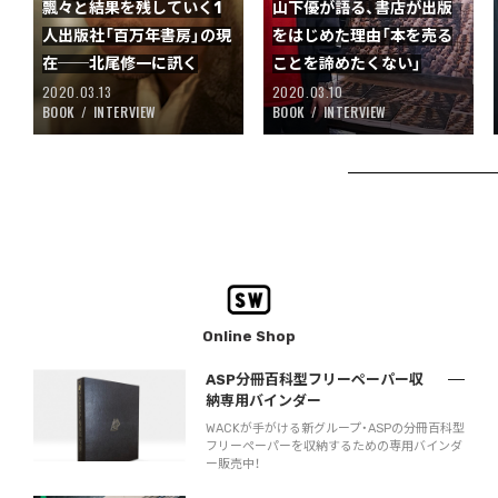
飄々と結果を残していく1
山下優が語る、書店が出版
人出版社「百万年書房」の現
をはじめた理由「本を売る
在──北尾修一に訊く
ことを諦めたくない」
2020.03.13
2020.03.10
BOOK
INTERVIEW
BOOK
INTERVIEW
Online Shop
ASP分冊百科型フリーペーパー収
納専用バインダー
WACKが手がける新グループ・ASPの分冊百科型
フリーペーパーを収納するための専用バインダ
ー販売中！