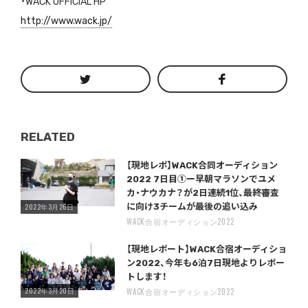
・
WACK OFFiCiAL HP
http://www.wack.jp/
RELATED
Warning
/home/storywriter/storywriter.tokyo/public_html/wp-content/themes/StoryWriter/single.php
on line
: Undefined variable $post_id in
242
【現地レポ】WACK合同オーディション
2022 7日目①ー早朝マラソンでユメ
カ・ナウカナ？が2日連続1位、最終審査
2022年3月26日
に向け3チームが最後の追い込み
WACK合宿オーディション2022
Warning
/home/storywriter/storywriter.tokyo/public_html/wp-content/themes/StoryWriter/single.php
on line
: Undefined variable $post_id in
242
【現地レポート】WACK合宿オーディショ
ン2022、今年も6泊7日現地よりレポー
トします！
2022年3月20日
WACK合宿オーディション2022