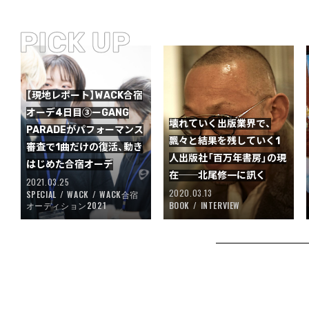
【現地レポート】WACK合宿
オーデ4日目③ーGANG
壊れていく出版業界で、
PARADEがパフォーマンス
飄々と結果を残していく1
審査で1曲だけの復活、動き
人出版社「百万年書房」の現
はじめた合宿オーデ
在──北尾修一に訊く
2021.03.25
2020.03.13
SPECIAL
WACK
WACK合宿
オーディション2021
BOOK
INTERVIEW