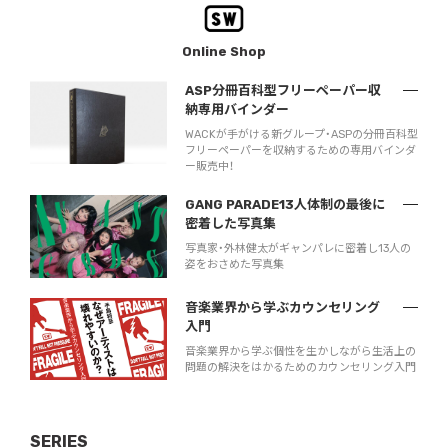
Online Shop
ASP分冊百科型フリーペーパー収
納専用バインダー
WACKが手がける新グループ・ASPの分冊百科型
フリーペーパーを収納するための専用バインダ
ー販売中！
GANG PARADE13人体制の最後に
密着した写真集
写真家・外林健太がギャンパレに密着し13人の
姿をおさめた写真集
音楽業界から学ぶカウンセリング
入門
音楽業界から学ぶ個性を生かしながら生活上の
問題の解決をはかるためのカウンセリング入門
SERIES