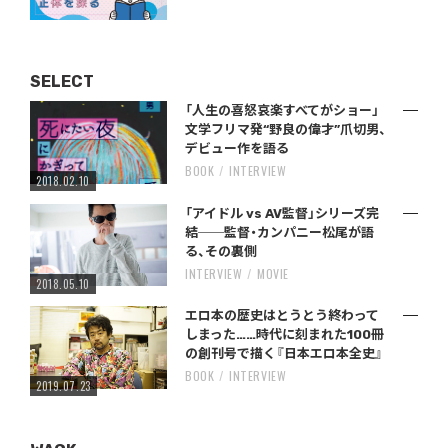
SELECT
「人生の喜怒哀楽すべてがショー」
文学フリマ発“野良の偉才”爪切男、
デビュー作を語る
BOOK
INTERVIEW
2018.02.10
「アイドル vs AV監督」シリーズ完
結──監督・カンパニー松尾が語
る、その裏側
INTERVIEW
MOVIE
2018.05.10
エロ本の歴史はとうとう終わって
しまった……時代に刻まれた100冊
の創刊号で描く『日本エロ本全史』
BOOK
INTERVIEW
2019.07.23