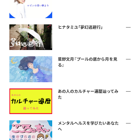
ヒナタミユ「夢幻逃避行」
星野文月『プールの底から月を見
る』
あの人のカルチャー遍歴辿ってみ
た
メンタルヘルスを学びたいあなた
へ