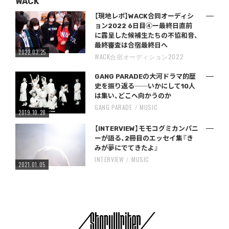
WACK
【現地レポ】WACK合同オーディシ
ョン2022 6日目④ー最終日直前
に露呈した候補生たちの不協和音、
最終審査は合宿最終日へ
2022.03.25
WACK合宿オーディション2022
GANG PARADEの大河ドラマ的歴
史を振り返る──いかにして10人
は集い、どこへ向かうのか
GANG PARADE
MUSIC
2019.10.28
【INTERVIEW】モモコグミカンパニ
ーが語る、2冊目のエッセイ集『き
みが夢にでてきたよ』
INTERVIEW
MUSIC
2021.01.05