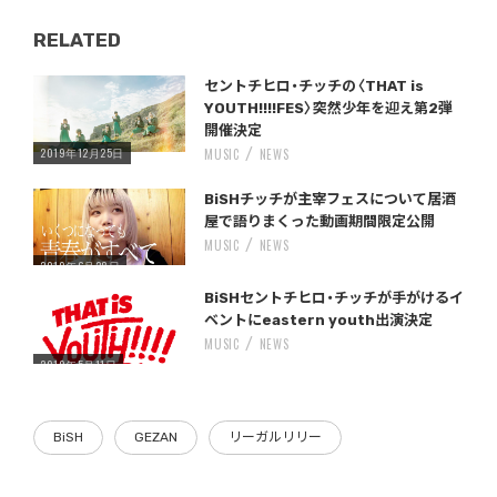
RELATED
Warning
/home/storywriter/storywriter.tokyo/public_html/wp-content/themes/StoryWriter/single.php
on line
: Undefined variable $post_id in
242
セントチヒロ・チッチの〈THAT is
YOUTH!!!!FES〉突然少年を迎え第2弾
開催決定
2019年12月25日
MUSIC
NEWS
Warning
/home/storywriter/storywriter.tokyo/public_html/wp-content/themes/StoryWriter/single.php
on line
: Undefined variable $post_id in
242
BiSHチッチが主宰フェスについて居酒
屋で語りまくった動画期間限定公開
MUSIC
NEWS
2019年6月28日
Warning
/home/storywriter/storywriter.tokyo/public_html/wp-content/themes/StoryWriter/single.php
on line
: Undefined variable $post_id in
242
BiSHセントチヒロ・チッチが手がけるイ
ベントにeastern youth出演決定
MUSIC
NEWS
2019年5月11日
BiSH
GEZAN
リーガルリリー