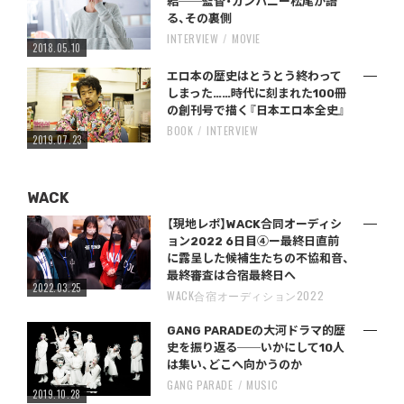
結──監督・カンパニー松尾が語
る、その裏側
INTERVIEW
MOVIE
2018.05.10
エロ本の歴史はとうとう終わって
しまった……時代に刻まれた100冊
の創刊号で描く『日本エロ本全史』
BOOK
INTERVIEW
2019.07.23
WACK
【現地レポ】WACK合同オーディシ
ョン2022 6日目④ー最終日直前
に露呈した候補生たちの不協和音、
最終審査は合宿最終日へ
2022.03.25
WACK合宿オーディション2022
GANG PARADEの大河ドラマ的歴
史を振り返る──いかにして10人
は集い、どこへ向かうのか
GANG PARADE
MUSIC
2019.10.28