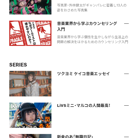
写真家・外林健太がギャンパレに密着し13人の
姿をおさめた写真集
音楽業界から学ぶカウンセリング
入門
音楽業界から学ぶ個性を生かしながら生活上の
問題の解決をはかるためのカウンセリング入門
SERIES
ツクヨミ ケイコ音楽エッセイ
LiVSミニ・マルコの人間最高！
新倉のあ「無職日記」