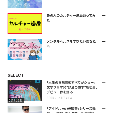
あの人のカルチャー遍歴辿ってみ
た
メンタルヘルスを学びたいあなた
へ
SELECT
「人生の喜怒哀楽すべてがショー」
文学フリマ発“野良の偉才”爪切男、
デビュー作を語る
BOOK
INTERVIEW
2018.02.10
「アイドル vs AV監督」シリーズ完