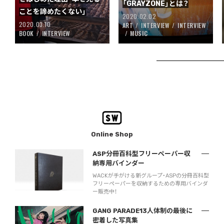
「GRAYZONE」とは？
ことを諦めたくない」
2020.02.02
2020.03.10
ART
INTERVIEW
INTERVIEW
BOOK
INTERVIEW
MUSIC
Online Shop
ASP分冊百科型フリーペーパー収
納専用バインダー
WACKが手がける新グループ・ASPの分冊百科型
フリーペーパーを収納するための専用バインダ
ー販売中！
GANG PARADE13人体制の最後に
密着した写真集