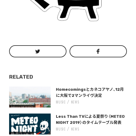
RELATED
Warning
/home/storywriter/storywriter.tokyo/public_html/wp-content/themes/StoryWriter/single.php
on line
: Undefined variable $post_id in
242
Homecomingsとカネコアヤノ、12月
に大阪で2マンライヴ決定
MUSIC
NEWS
2019年10月11日
Warning
/home/storywriter/storywriter.tokyo/public_html/wp-content/themes/StoryWriter/single.php
on line
: Undefined variable $post_id in
242
Less Than TVによる夏祭り〈METEO
NIGHT 2019〉のタイムテーブル発表
MUSIC
NEWS
2019年7月19日