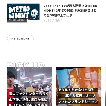
Warning
/home/storywriter/storywriter.tokyo/public_html/wp-content/themes/StoryWriter/single.php
on line
: Undefined variable $post_id in
242
Less Than TVが送る夏祭り〈METEO
NIGHT〉2年ぶり開催、FUCKERをはじ
め全50組以上が出演
2019年5月30日
MUSIC
NEWS
METEO NIGHT
アダルトを衣食住と同列に
青山ブックセンター店長・
──UKが秋葉原にオープ
山下優が語る、書店が出版
ンさせたブランドショップ
をはじめた理由「本を売る