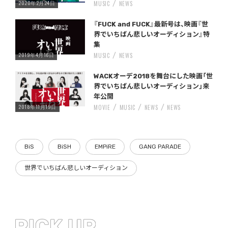
2020年2月24日
MUSIC
NEWS
Warning
/home/storywriter/storywriter.tokyo/public_html/wp-content/themes/StoryWriter/single.php
on line
: Undefined variable $post_id in
242
『FUCK and FUCK』最新号は、映画『世
界でいちばん悲しいオーディション』特
集
2019年4月16日
MUSIC
NEWS
Warning
/home/storywriter/storywriter.tokyo/public_html/wp-content/themes/StoryWriter/single.php
on line
: Undefined variable $post_id in
242
WACKオーデ2018を舞台にした映画「世
界でいちばん悲しいオーディション」来
年公開
2018年11月19日
MOVIE
MUSIC
NEWS
NEWS
BiS
BiSH
EMPiRE
GANG PARADE
世界でいちばん悲しいオーディション