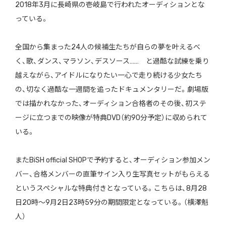
2018年3月に長崎県の壱岐島で行われたオーディションとな
っている。
全国から集まった24人の候補生たちが自らの夢を叶えるべ
く、歌、ダンス、マラソン、デスソース…… と過酷な試練を乗り
越えながら、アイドルになりたい一心で走り続ける少女たち
の、切なく過酷な一週間を追ったドキュメンタリーだ。劇場版
では描かれなかった、オーディション合格者のその後、初ステ
ージに立つまでの映像が特典DVD（約90分予定）に収められて
いる。
またBiSH official SHOPで予約すると、オーディション参加メン
バー、合格メンバーの直筆サイン入り生写真セットがもらえる
というスペシャルな特典付きとなっている。こちらは、8月28
日20時〜9月2日23時59分の期間限定となっている。（横澤魁
人）