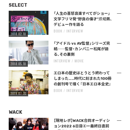
SELECT
「人生の喜怒哀楽すべてがショー」
文学フリマ発“野良の偉才”爪切男、
デビュー作を語る
BOOK
INTERVIEW
2018.02.10
「アイドル vs AV監督」シリーズ完
結──監督・カンパニー松尾が語
る、その裏側
INTERVIEW
MOVIE
2018.05.10
エロ本の歴史はとうとう終わって
しまった……時代に刻まれた100冊
の創刊号で描く『日本エロ本全史』
BOOK
INTERVIEW
2019.07.23
WACK
【現地レポ】WACK合同オーディシ
ョン2022 6日目④ー最終日直前