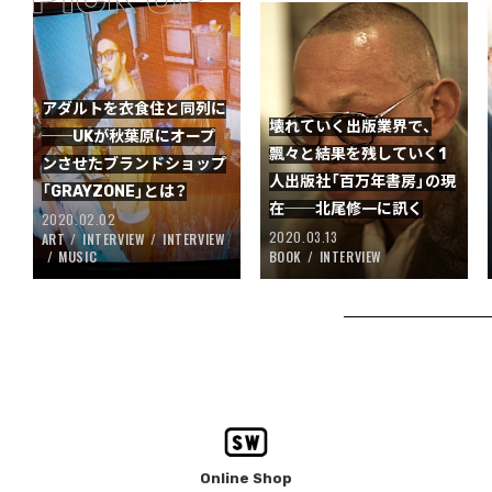
アダルトを衣食住と同列に
壊れていく出版業界で、
──UKが秋葉原にオープ
飄々と結果を残していく1
ンさせたブランドショップ
人出版社「百万年書房」の現
「GRAYZONE」とは？
在──北尾修一に訊く
2020.02.02
2020.03.13
ART
INTERVIEW
INTERVIEW
MUSIC
BOOK
INTERVIEW
Online Shop