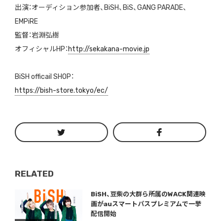
出演：オーディション参加者、BiSH、BiS、GANG PARADE、
EMPiRE
監督：岩淵弘樹
オフィシャルHP：
http://sekakana-movie.jp
BiSH officail SHOP：
https://bish-store.tokyo/ec/
RELATED
Warning
/home/storywriter/storywriter.tokyo/public_html/wp-content/themes/StoryWriter/single.php
on line
: Undefined variable $post_id in
242
BiSH、豆柴の大群ら所属のWACK関連映
画がauスマートパスプレミアムで一挙
配信開始