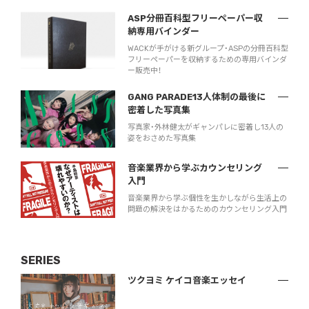
ASP分冊百科型フリーペーパー収
納専用バインダー
WACKが手がける新グループ・ASPの分冊百科型
フリーペーパーを収納するための専用バインダ
ー販売中！
GANG PARADE13人体制の最後に
密着した写真集
写真家・外林健太がギャンパレに密着し13人の
姿をおさめた写真集
音楽業界から学ぶカウンセリング
入門
音楽業界から学ぶ個性を生かしながら生活上の
問題の解決をはかるためのカウンセリング入門
SERIES
ツクヨミ ケイコ音楽エッセイ