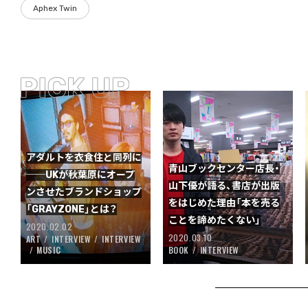
Aphex Twin
アダルトを衣食住と同列に
青山ブックセンター店長・
──UKが秋葉原にオープ
山下優が語る、書店が出版
ンさせたブランドショップ
をはじめた理由「本を売る
「GRAYZONE」とは？
ことを諦めたくない」
2020.02.02
2020.03.10
ART
INTERVIEW
INTERVIEW
MUSIC
BOOK
INTERVIEW