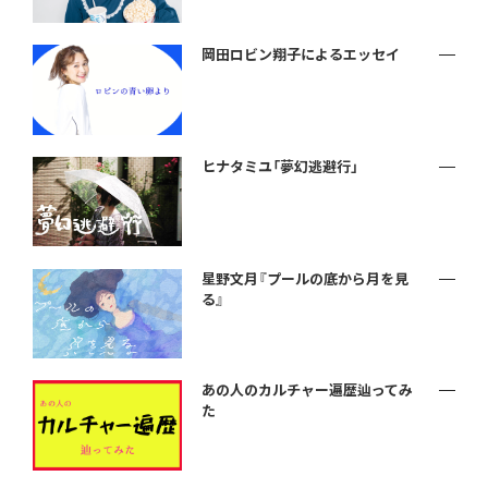
岡田ロビン翔子によるエッセイ
ヒナタミユ「夢幻逃避行」
星野文月『プールの底から月を見
る』
あの人のカルチャー遍歴辿ってみ
た