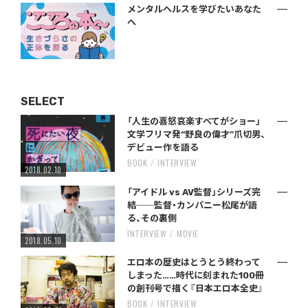
メンタルヘルスを学びたいあなた
へ
SELECT
「人生の喜怒哀楽すべてがショー」
文学フリマ発“野良の偉才”爪切男、
デビュー作を語る
BOOK
INTERVIEW
2018.02.10
「アイドル vs AV監督」シリーズ完
結──監督・カンパニー松尾が語
る、その裏側
INTERVIEW
MOVIE
2018.05.10
エロ本の歴史はとうとう終わって
しまった……時代に刻まれた100冊
の創刊号で描く『日本エロ本全史』
BOOK
INTERVIEW