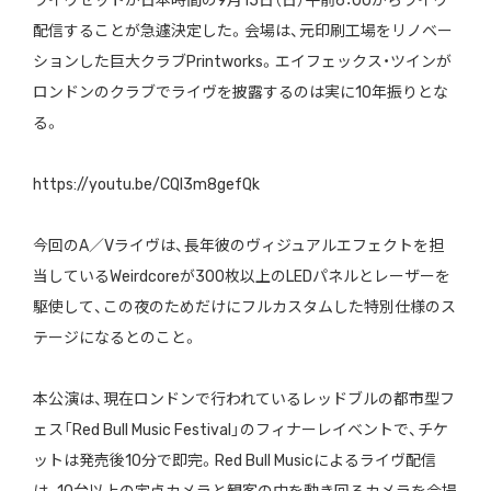
ライヴセットが日本時間の9月15日（日）午前6：00からライヴ
配信することが急遽決定した。会場は、元印刷工場をリノベー
ションした巨大クラブPrintworks。エイフェックス・ツインが
ロンドンのクラブでライヴを披露するのは実に10年振りとな
る。
https://youtu.be/CQI3m8gefQk
今回のA／Vライヴは、長年彼のヴィジュアルエフェクトを担
当しているWeirdcoreが300枚以上のLEDパネルとレーザーを
駆使して、この夜のためだけにフルカスタムした特別仕様のス
テージになるとのこと。
本公演は、現在ロンドンで行われているレッドブルの都市型フ
ェス「Red Bull Music Festival」のフィナーレイベントで、チケ
ットは発売後10分で即完。Red Bull Musicによるライヴ配信