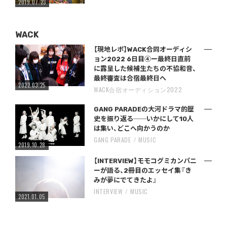
2019.07.23
WACK
【現地レポ】WACK合同オーディシ
ョン2022 6日目④ー最終日直前
に露呈した候補生たちの不協和音、
最終審査は合宿最終日へ
2022.03.25
WACK合宿オーディション2022
GANG PARADEの大河ドラマ的歴
史を振り返る──いかにして10人
は集い、どこへ向かうのか
GANG PARADE
MUSIC
2019.10.28
【INTERVIEW】モモコグミカンパニ
ーが語る、2冊目のエッセイ集『き
みが夢にでてきたよ』
INTERVIEW
MUSIC
2021.01.05