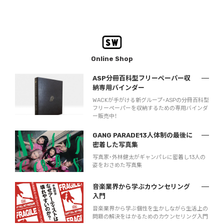
Online Shop
ASP分冊百科型フリーペーパー収
納専用バインダー
WACKが手がける新グループ・ASPの分冊百科型
フリーペーパーを収納するための専用バインダ
ー販売中！
GANG PARADE13人体制の最後に
密着した写真集
写真家・外林健太がギャンパレに密着し13人の
姿をおさめた写真集
音楽業界から学ぶカウンセリング
入門
音楽業界から学ぶ個性を生かしながら生活上の
問題の解決をはかるためのカウンセリング入門