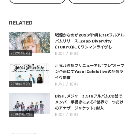
RELATED
Warning
/home/storywriter/storywriter.tokyo/public_html/wp-content/themes/StoryWriter/single.php
on line
: Undefined variable $post_id in
242
戦慄かなのが2023年1月に1stフルアル
バムリリース、Zepp DiverCity
(TOKYO)にてワンマンライヴも
2022年9月7日
MUSIC
NEWS
Warning
/home/storywriter/storywriter.tokyo/public_html/wp-content/themes/StoryWriter/single.php
on line
: Undefined variable $post_id in
242
月見ル君想フリニューアル”プレ”オープ
ン企画にてYasei Colelctiveの配信ラ
イヴ開催
2020年7月2日
MUSIC
NEWS
Warning
/home/storywriter/storywriter.tokyo/public_html/wp-content/themes/StoryWriter/single.php
on line
: Undefined variable $post_id in
242
BiSH、メジャー3.5thアルバムCD盤で
メンバー手書きによる『世界で一つだけ
のアナザージャケット』封入
2020年6月12日
MUSIC
NEWS