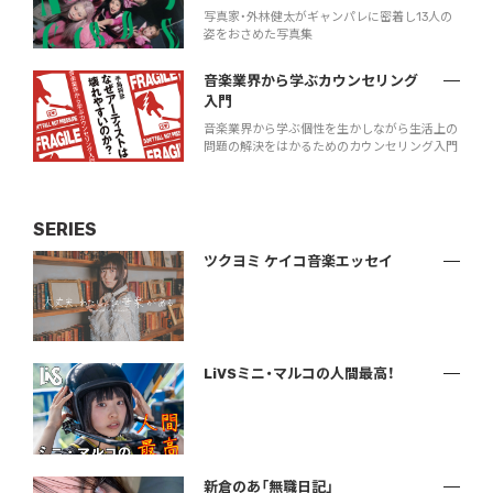
写真家・外林健太がギャンパレに密着し13人の
姿をおさめた写真集
音楽業界から学ぶカウンセリング
入門
音楽業界から学ぶ個性を生かしながら生活上の
問題の解決をはかるためのカウンセリング入門
SERIES
ツクヨミ ケイコ音楽エッセイ
LiVSミニ・マルコの人間最高！
新倉のあ「無職日記」