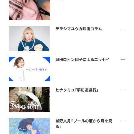
テラシマユウカ映画コラム
岡田ロビン翔子によるエッセイ
ヒナタミユ「夢幻逃避行」
星野文月『プールの底から月を見
る』