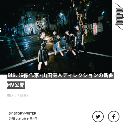
BiS、映像作家・山田健人ディレクションの新曲
MV公開
MUSIC
NEWS
BY
STORYWRITER
公開 2019年11月5日