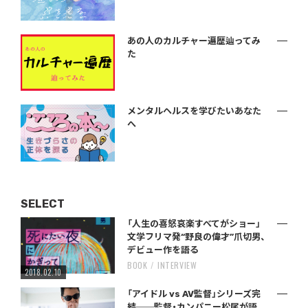
あの人のカルチャー遍歴辿ってみ
た
メンタルヘルスを学びたいあなた
へ
SELECT
「人生の喜怒哀楽すべてがショー」
文学フリマ発“野良の偉才”爪切男、
デビュー作を語る
BOOK
INTERVIEW
2018.02.10
「アイドル vs AV監督」シリーズ完
結──監督・カンパニー松尾が語