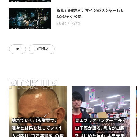
2019年10月29日
Warning
/home/storywriter/storywriter.tokyo/public_html/wp-content/themes/StoryWriter/single.php
on line
: Undefined variable $post_id in
242
BiS、山田健人デザインのメジャー1st
SGジャケ公開
MUSIC
NEWS
2019年10月18日
BiS
山田健人
壊れていく出版業界で、
青山ブックセンター店長・
飄々と結果を残していく1
山下優が語る、書店が出版
人出版社「百万年書房」の現
をはじめた理由「本を売る