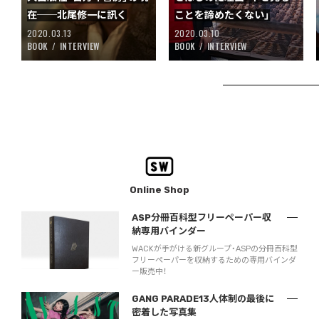
在──北尾修一に訊く
ことを諦めたくない」
2020.03.13
2020.03.10
BOOK
INTERVIEW
BOOK
INTERVIEW
Online Shop
ASP分冊百科型フリーペーパー収
納専用バインダー
WACKが手がける新グループ・ASPの分冊百科型
フリーペーパーを収納するための専用バインダ
ー販売中！
GANG PARADE13人体制の最後に
密着した写真集