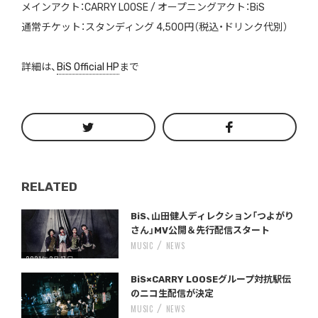
メインアクト：CARRY LOOSE / オープニングアクト：BiS
通常チケット：スタンディング 4,500円（税込・ドリンク代別）
詳細は、
BiS Official HP
まで
RELATED
Warning
/home/storywriter/storywriter.tokyo/public_html/wp-content/themes/StoryWriter/single.php
on line
: Undefined variable $post_id in
242
BiS、山田健人ディレクション「つよがり
さん」MV公開＆先行配信スタート
MUSIC
NEWS
2021年2月17日
Warning
/home/storywriter/storywriter.tokyo/public_html/wp-content/themes/StoryWriter/single.php
on line
: Undefined variable $post_id in
242
BiS×CARRY LOOSEグループ対抗駅伝
のニコ生配信が決定
MUSIC
NEWS