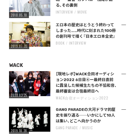
る、その裏側
INTERVIEW
MOVIE
2018.05.10
エロ本の歴史はとうとう終わって
しまった……時代に刻まれた100冊
の創刊号で描く『日本エロ本全史』
BOOK
INTERVIEW
2019.07.23
WACK
【現地レポ】WACK合同オーディシ
ョン2022 6日目④ー最終日直前
に露呈した候補生たちの不協和音、
最終審査は合宿最終日へ
2022.03.25
WACK合宿オーディション2022
GANG PARADEの大河ドラマ的歴
史を振り返る──いかにして10人
は集い、どこへ向かうのか
GANG PARADE
MUSIC
2019.10.28