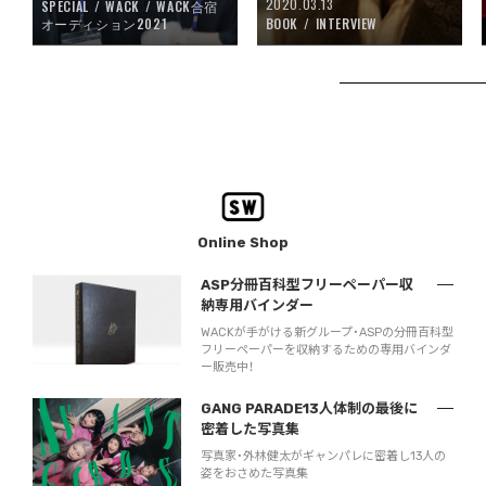
2020.03.13
SPECIAL
WACK
WACK合宿
オーディション2021
BOOK
INTERVIEW
Online Shop
ASP分冊百科型フリーペーパー収
納専用バインダー
WACKが手がける新グループ・ASPの分冊百科型
フリーペーパーを収納するための専用バインダ
ー販売中！
GANG PARADE13人体制の最後に
密着した写真集
写真家・外林健太がギャンパレに密着し13人の
姿をおさめた写真集