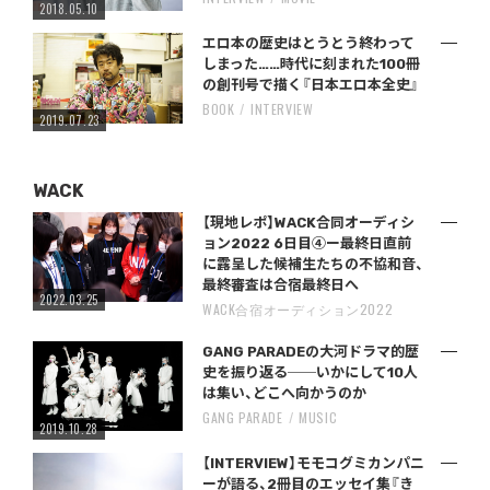
2018.05.10
エロ本の歴史はとうとう終わって
しまった……時代に刻まれた100冊
の創刊号で描く『日本エロ本全史』
BOOK
INTERVIEW
2019.07.23
WACK
【現地レポ】WACK合同オーディシ
ョン2022 6日目④ー最終日直前
に露呈した候補生たちの不協和音、
最終審査は合宿最終日へ
2022.03.25
WACK合宿オーディション2022
GANG PARADEの大河ドラマ的歴
史を振り返る──いかにして10人
は集い、どこへ向かうのか
GANG PARADE
MUSIC
2019.10.28
【INTERVIEW】モモコグミカンパニ
ーが語る、2冊目のエッセイ集『き