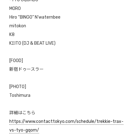
MORO
Hiro “BINGO” N’waternbee
mitokon
K8
KΣITO (DJ & BEAT LIVE)
[FOOD]
新宿ドゥースラー
[PHOTO]
Toshimura
詳細はこちら
https://www.contacttokyo.com/schedule/trekkie-trax-
vs-tyo-gqom/