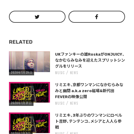
RELATED
Warning
/home/storywriter/storywriter.tokyo/public_html/wp-content/themes/StoryWriter/single.php
on line
: Undefined variable $post_id in
242
UKファンキーの雄RoskaがONJUICY、
なかむらみなみを迎えたスプリットシン
グルをリリース
2020年1月29日
MUSIC
NEWS
Warning
/home/storywriter/storywriter.tokyo/public_html/wp-content/themes/StoryWriter/single.php
on line
: Undefined variable $post_id in
242
リミエキ、京都ワンマンになかむらみな
みと幽閉 a.k.a zero磁場&新代田
FEVERの映像公開
2020年1月27日
MUSIC
NEWS
Warning
/home/storywriter/storywriter.tokyo/public_html/wp-content/themes/StoryWriter/single.php
on line
: Undefined variable $post_id in
242
リミエキ、3年ぶりのワンマンにロベル
ト吉野、テンテンコ、メシアと人人ら参
戦
2020年1月9日
MUSIC
NEWS