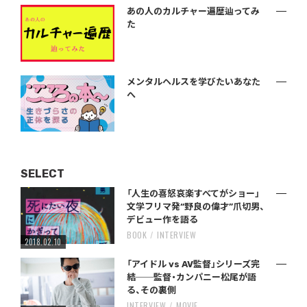
あの人のカルチャー遍歴辿ってみ
た
メンタルヘルスを学びたいあなた
へ
SELECT
「人生の喜怒哀楽すべてがショー」
文学フリマ発“野良の偉才”爪切男、
デビュー作を語る
BOOK
INTERVIEW
2018.02.10
「アイドル vs AV監督」シリーズ完
結──監督・カンパニー松尾が語
る、その裏側
INTERVIEW
MOVIE