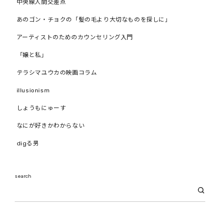
中央線人間交差点
あのゴン・チョクの「髪の毛より大切なものを探しに」
アーティストのためのカウンセリング入門
「嬢と私」
テラシマユウカの映画コラム
illusionism
しょうもにゅーす
なにが好きかわからない
digる男
search