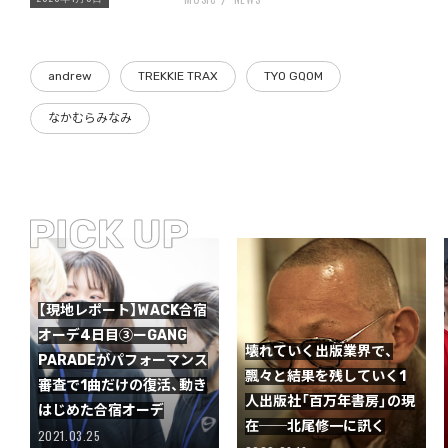
andrew
TREKKIE TRAX
TYO GQOM
なかむらみなみ
【現地レポート】WACK合宿
オーデ4日目③ーGANG
壊れていく出版業界で、
PARADEがパフォーマンス
飄々と結果を残していく1
審査で1曲だけの復活、動き
人出版社「百万年書房」の現
はじめた合宿オーデ
在──北尾修一に訊く
2021.03.25