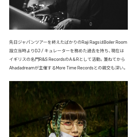
先日ジャパンツアーを終えたばかりのRaji RagsはBoiler Room
設立当時よりDJ / キュレーターを務めた過去を持ち、現在は
イギリスの名門R&S RecordsのA＆Rとして活動。兼ねてから
Ahadadreamが主催するMore Time Recordsとの親交も深い。