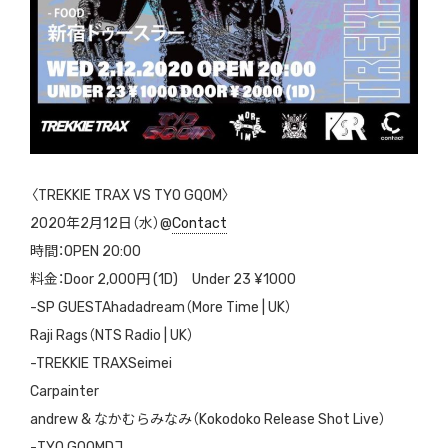
〈TREKKIE TRAX VS TYO GQOM〉
2020年2月12日（水）@
Contact
時間：OPEN 20:00
料金：Door 2,000円 (1D) Under 23 ¥1000
-SP GUESTAhadadream（More Time | UK）
Raji Rags（NTS Radio | UK）
-TREKKIE TRAXSeimei
Carpainter
andrew & なかむらみなみ（Kokodoko Release Shot Live）
-TYO GQOMDJ